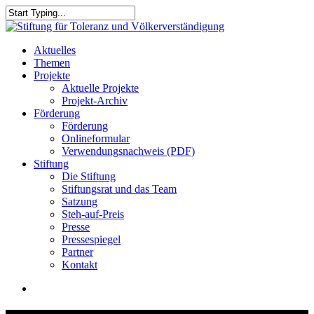
Skip
to
Close
main
Search
content
search
Menu
Aktuelles
Themen
Projekte
Aktuelle Projekte
Projekt-Archiv
Förderung
Förderung
Onlineformular
Verwendungsnachweis (PDF)
Stiftung
Die Stiftung
Stiftungsrat und das Team
Satzung
Steh-auf-Preis
Presse
Pressespiegel
Partner
Kontakt
search