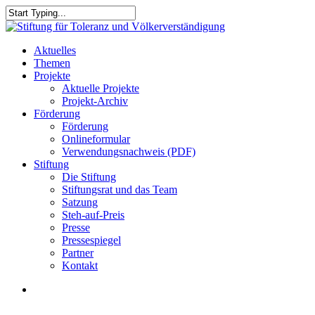
Skip
to
Close
main
Search
content
search
Menu
Aktuelles
Themen
Projekte
Aktuelle Projekte
Projekt-Archiv
Förderung
Förderung
Onlineformular
Verwendungsnachweis (PDF)
Stiftung
Die Stiftung
Stiftungsrat und das Team
Satzung
Steh-auf-Preis
Presse
Pressespiegel
Partner
Kontakt
search