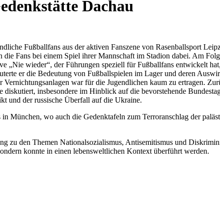
edenkstätte Dachau
dliche Fußballfans aus der aktiven Fanszene von Rasenballsport Leipzi
en die Fans bei einem Spiel ihrer Mannschaft im Stadion dabei. Am Fol
tive „Nie wieder“, der Führungen speziell für Fußballfans entwickelt ha
äuterte er die Bedeutung von Fußballspielen im Lager und deren Auswir
er Vernichtungsanlagen war für die Jugendlichen kaum zu ertragen. Zur
diskutiert, insbesondere im Hinblick auf die bevorstehende Bundestags
 und der russische Überfall auf die Ukraine.
 in München, wo auch die Gedenktafeln zum Terroranschlag der palästin
tung zu den Themen Nationalsozialismus, Antisemitismus und Diskrimi
 sondern konnte in einen lebensweltlichen Kontext überführt werden.