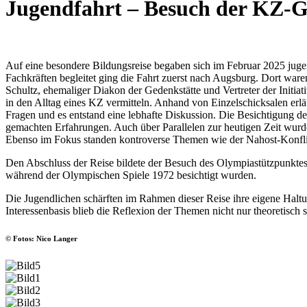
Jugendfahrt – Besuch der KZ-G
Auf eine besondere Bildungsreise begaben sich im Februar 2025 jugen
Fachkräften begleitet ging die Fahrt zuerst nach Augsburg. Dort war
Schultz, ehemaliger Diakon der Gedenkstätte und Vertreter der Initia
in den Alltag eines KZ vermitteln. Anhand von Einzelschicksalen erl
Fragen und es entstand eine lebhafte Diskussion. Die Besichtigung d
gemachten Erfahrungen. Auch über Parallelen zur heutigen Zeit wurde 
Ebenso im Fokus standen kontroverse Themen wie der Nahost-Konflikt
Den Abschluss der Reise bildete der Besuch des Olympiastützpunktes
während der Olympischen Spiele 1972 besichtigt wurden.
Die Jugendlichen schärften im Rahmen dieser Reise ihre eigene Hal
Interessenbasis blieb die Reflexion der Themen nicht nur theoretisch
© Fotos: Nico Langer