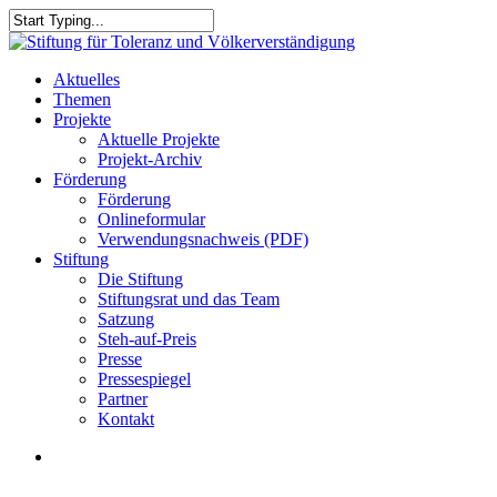
Skip
to
Close
main
Search
content
search
Menu
Aktuelles
Themen
Projekte
Aktuelle Projekte
Projekt-Archiv
Förderung
Förderung
Onlineformular
Verwendungsnachweis (PDF)
Stiftung
Die Stiftung
Stiftungsrat und das Team
Satzung
Steh-auf-Preis
Presse
Pressespiegel
Partner
Kontakt
search