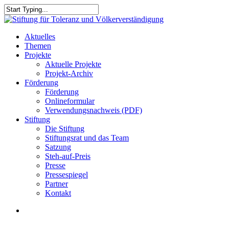
Skip
to
Close
main
Search
content
search
Menu
Aktuelles
Themen
Projekte
Aktuelle Projekte
Projekt-Archiv
Förderung
Förderung
Onlineformular
Verwendungsnachweis (PDF)
Stiftung
Die Stiftung
Stiftungsrat und das Team
Satzung
Steh-auf-Preis
Presse
Pressespiegel
Partner
Kontakt
search