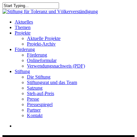
Skip
to
Close
main
Search
content
search
Menu
Aktuelles
Themen
Projekte
Aktuelle Projekte
Projekt-Archiv
Förderung
Förderung
Onlineformular
Verwendungsnachweis (PDF)
Stiftung
Die Stiftung
Stiftungsrat und das Team
Satzung
Steh-auf-Preis
Presse
Pressespiegel
Partner
Kontakt
search