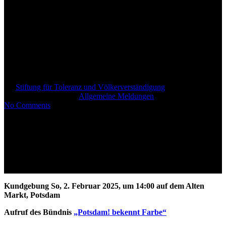
Aufruf: „Potsdam! bekennt
Farbe“ – Gemeinsam für
Demokratie, Weltoffenheit und
Vielfalt
By
Stiftung für Toleranz und Völkerverständigung
31. Januar
2025
August 21st, 2025
Allgemeine Meldungen
No Comments
Kundgebung So, 2. Februar 2025, um 14:00 auf dem Alten
Markt, Potsdam
Aufruf des Bündnis
„Potsdam! bekennt Farbe“