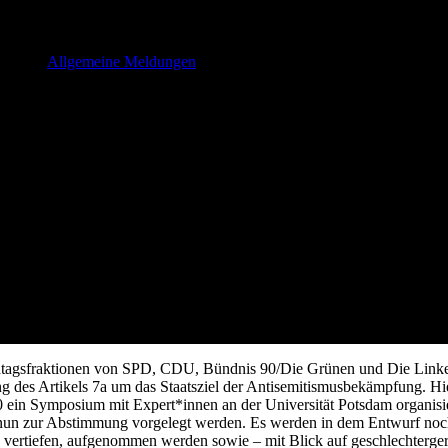
pfung – Gesetzesinitiative zur V
th, 2021
Allgemeine Meldungen
andtagsfraktionen von SPD, CDU, Bündnis 90/Die Grünen und Die Linke
 des Artikels 7a um das Staatsziel der Antisemitismusbekämpfung. Hie
in Symposium mit Expert*innen an der Universität Potsdam organisier
g nun zur Abstimmung vorgelegt werden. Es werden in dem Entwurf no
u vertiefen, aufgenommen werden sowie – mit Blick auf geschlechterger