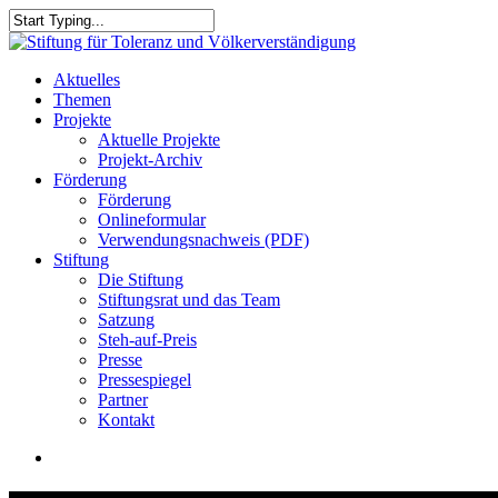
Skip
to
Close
main
Search
content
search
Menu
Aktuelles
Themen
Projekte
Aktuelle Projekte
Projekt-Archiv
Förderung
Förderung
Onlineformular
Verwendungsnachweis (PDF)
Stiftung
Die Stiftung
Stiftungsrat und das Team
Satzung
Steh-auf-Preis
Presse
Pressespiegel
Partner
Kontakt
search