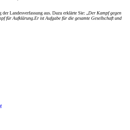
 der Landesverfassung aus. Dazu erklärte Sie: „
D
er Kampf gegen
mpf für Aufklärung.
E
r ist Aufgab
e für die gesamte Gesell
schaft und
t