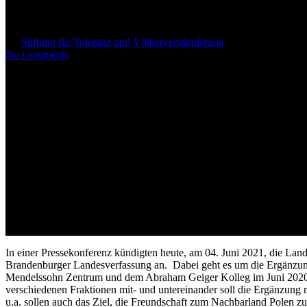
Staatsziel Antisemitismusbekäm
By
Stiftung für Toleranz und Völkerverständigung
4. Juni 2021
Juni 7
No Comments
In einer Pressekonferenz kündigten heute, am 04. Juni 2021, die L
Brandenburger Landesverfassung an.
Dabei geht es um die Ergänzung
Mendelssohn Zentrum und dem Abraham Geiger Kolleg im Juni 2020 e
verschiedenen Fraktionen mit- und untereinander soll die Ergänzun
u.a. sollen auch das Ziel, die Freundschaft zum Nachbarland Polen z