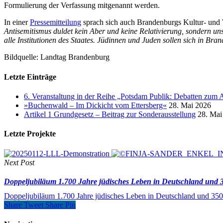
Formulierung der Verfassung mitgenannt werden.
In einer
Pressemitteilung
sprach sich auch Brandenburgs Kultur- und W
Antisemitismus
duldet kein Aber und keine Relativierung, sondern un
alle Institutionen des Staates. Jüdinnen und Juden sollen sich in Br
Bildquelle: Landtag Brandenburg
Letzte Einträge
6. Veranstaltung in der Reihe „Potsdam Publik: Debatten zum 
»Buchenwald – Im Dickicht vom Ettersberg«
28. Mai 2026
Artikel 1 Grundgesetz – Beitrag zur Sonderausstellung
28. Mai
Letzte Projekte
Next Post
Doppeljubiläum 1.700 Jahre jüdisches Leben in Deutschland und 3
Doppeljubiläum 1.700 Jahre jüdisches Leben in Deutschland und 350
Share
Tweet
Share
Pin