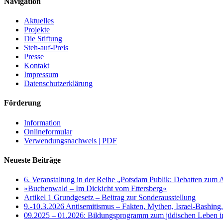
Navigation
Aktuelles
Projekte
Die Stiftung
Steh-auf-Preis
Presse
Kontakt
Impressum
Datenschutzerklärung
Förderung
Information
Onlineformular
Verwendungsnachweis | PDF
Neueste Beiträge
6. Veranstaltung in der Reihe „Potsdam Publik: Debatten zum 
»Buchenwald – Im Dickicht vom Ettersberg«
Artikel 1 Grundgesetz – Beitrag zur Sonderausstellung
9.-10.3.2026 Antisemitismus – Fakten, Mythen, Israel-Bashing
09.2025 – 01.2026: Bildungsprogramm zum jüdischen Leben 