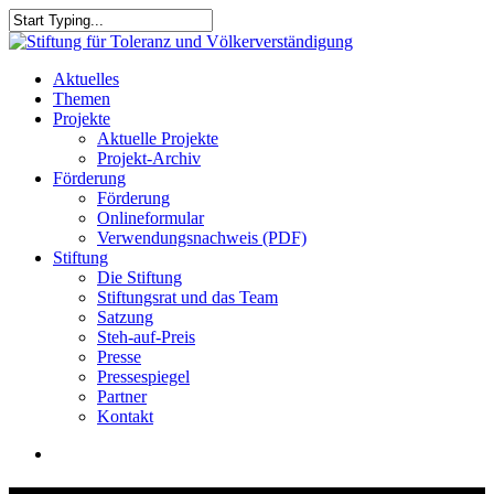
Skip
to
Close
main
Search
content
search
Menu
Aktuelles
Themen
Projekte
Aktuelle Projekte
Projekt-Archiv
Förderung
Förderung
Onlineformular
Verwendungsnachweis (PDF)
Stiftung
Die Stiftung
Stiftungsrat und das Team
Satzung
Steh-auf-Preis
Presse
Pressespiegel
Partner
Kontakt
search