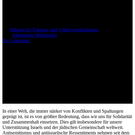
Tag der Solidarität mit Juden
und Israel
By
Stiftung für Toleranz und Völkerverständigung
10. Juli
2024
Allgemeine Meldungen
No Comments
In einer Welt, die immer stärker von Konflikten und Spaltungen
geprägt ist, ist es von größter Bedeutung, dass wir uns für Solidarität
und Zusammenhalt einsetzen.
Dies gilt insbesondere für unsere
Unterstützung Israels und der jüdischen Gemeinschaft weltweit.
Antisemitismus und antiisraelische Ressentiments nehmen seit dem