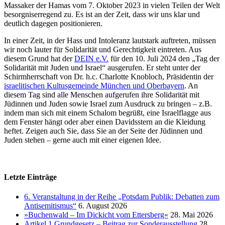
Massaker der Hamas vom 7. Oktober 2023 in vielen Teilen der Welt
besorgniserregend zu. Es ist an der Zeit, dass wir uns klar und
deutlich dagegen positionieren.
In einer Zeit, in der Hass und Intoleranz lautstark auftreten, müssen
wir noch lauter für Solidarität und Gerechtigkeit eintreten. Aus
diesem Grund hat der
DEIN e.V.
für den 10. Juli 2024 den „Tag der
Solidarität mit Juden und Israel“ ausgerufen. Er steht unter der
Schirmherrschaft von Dr. h.c. Charlotte Knobloch, Präsidentin der
israelitischen Kultusgemeinde München und Oberbayern
. An
diesem Tag sind alle Menschen aufgerufen ihre Solidarität mit
Jüdinnen und Juden sowie Israel zum Ausdruck zu bringen – z.B.
indem man sich mit einem Schalom begrüßt, eine Israelflagge aus
dem Fenster hängt oder aber einen Davidsstern an die Kleidung
heftet. Zeigen auch Sie, dass Sie an der Seite der Jüdinnen und
Juden stehen – gerne auch mit einer eigenen Idee.
Letzte Einträge
6. Veranstaltung in der Reihe „Potsdam Publik: Debatten zum
Antisemitismus“
6. August 2026
»Buchenwald – Im Dickicht vom Ettersberg«
28. Mai 2026
Artikel 1 Grundgesetz – Beitrag zur Sonderausstellung
28.