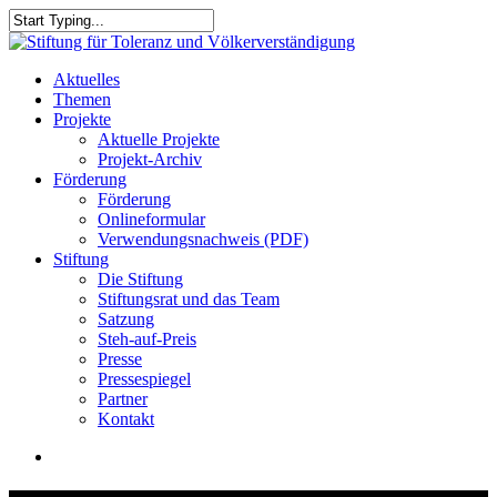
Skip
to
Close
main
Search
content
search
Menu
Aktuelles
Themen
Projekte
Aktuelle Projekte
Projekt-Archiv
Förderung
Förderung
Onlineformular
Verwendungsnachweis (PDF)
Stiftung
Die Stiftung
Stiftungsrat und das Team
Satzung
Steh-auf-Preis
Presse
Pressespiegel
Partner
Kontakt
search