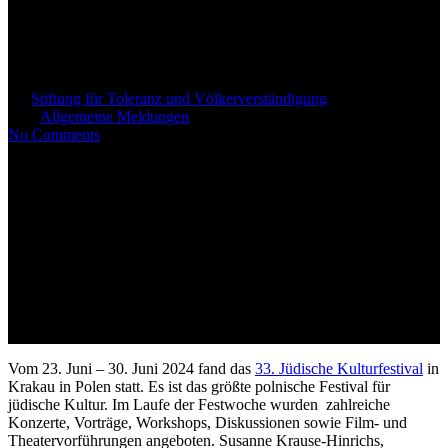
33. Jüdisches Kulturfestival in
Polen
By
Stiftung für Toleranz und Völkerverständigung
1. Juli
2024
Allgemeine Meldungen
No Comments
Vom 23. Juni – 30. Juni 2024 fand das
33. Jüdische Kulturfestival
in
Krakau in Polen statt.
Es ist das größte polnische Festival für
jüdische Kultur. Im Laufe der Festwoche wurden zahlreiche
Konzerte, Vorträge, Workshops, Diskussionen sowie Film- und
Theatervorführungen angeboten. Susanne Krause-Hinrichs,