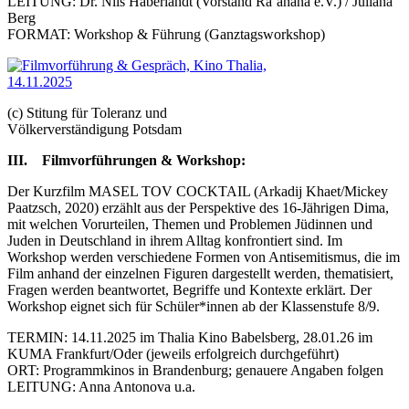
LEITUNG: Dr. Nils Haberlandt (Vorstand Ra’anana e.V.) / Juliana
Berg
FORMAT: Workshop & Führung (Ganztagsworkshop)
(c) Stitung für Toleranz und
Völkerverständigung Potsdam
III.
Filmvorführungen & Workshop:
Der Kurzfilm MASEL TOV COCKTAIL (Arkadij Khaet/Mickey
Paatzsch, 2020) erzählt aus der Perspektive des 16-Jährigen Dima,
mit welchen Vorurteilen, Themen und Problemen Jüdinnen und
Juden in Deutschland in ihrem Alltag konfrontiert sind. Im
Workshop werden verschiedene Formen von Antisemitismus, die im
Film anhand der einzelnen Figuren dargestellt werden, thematisiert,
Fragen werden beantwortet, Begriffe und Kontexte erklärt. Der
Workshop eignet sich für Schüler*innen ab der Klassenstufe 8/9.
TERMIN: 14.11.2025 im Thalia Kino Babelsberg, 28.01.26 im
KUMA Frankfurt/Oder (jeweils erfolgreich durchgeführt)
ORT: Programmkinos in Brandenburg; genauere Angaben folgen
LEITUNG: Anna Antonova u.a.