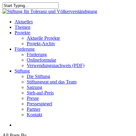
Skip
to
Close
main
Search
content
search
Menu
Aktuelles
Themen
Projekte
Aktuelle Projekte
Projekt-Archiv
Förderung
Förderung
Onlineformular
Verwendungsnachweis (PDF)
Stiftung
Die Stiftung
Stiftungsrat und das Team
Satzung
Steh-auf-Preis
Presse
Pressespiegel
Partner
Kontakt
search
All Posts By