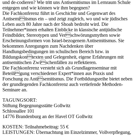
und de-codieren? Wie tritt uns Antisemitismus im Lernraum Schule
entgegen und wie können wir ihm begegnen?
Die Fachkonferenz führt in Geschichte und Gegenwart des
Antisemitismus ein – und zeigt zugleich, wo und wie jüdisches
Leben auch 80 Jahre nach der Shoah bedroht wird. Die
Teilnehmer*innen erhalten Einblicke in klassische antijüdische
Feindbilder, Stereotypen und Verschwörungsmythen sowie
Erscheinungsformen von Israel-bezogenem Antisemitismus. Sie
bekommen Anregungen zum Nachdenken über
Handlungsbedingungen im schulischen Bereich bzw. in
Bildungskontexten und Gelegenheit, eigene Erfahrungen mit
antisemitischen Zwischenfällen zu reflektieren.
Die Fachkonferenz versteht sich als Grundlagenseminar mit
Beteiligung verschiedener Expert*innen aus Praxis und
Forschung zu Antisemitismus. Die Fortbildungsreihe bietet neben
der grundlegenden Fachkonferenz auch vertiefende Methoden-
Seminare an.
TAGUNGSORT:
Stiftung Begegnungsstätte Gollwitz
Schlossallee 101
14776 Brandenburg an der Havel OT Gollwitz
KOSTEN: Teilnahmebeitrag: 55 €
LEISTUNGEN: Übernachtung im Einzelzimmer, Vollverpflegung,