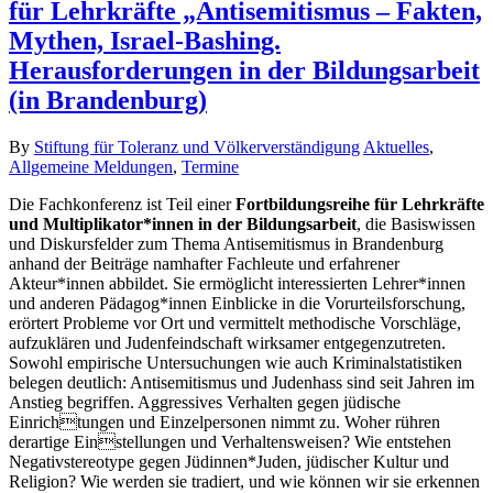
für Lehrkräfte „Antisemitismus – Fakten,
Mythen, Israel-Bashing.
Herausforderungen in der Bildungsarbeit
(in Brandenburg)
By
Stiftung für Toleranz und Völkerverständigung
Aktuelles
,
Allgemeine Meldungen
,
Termine
Die Fachkonferenz ist Teil einer
Fortbildungsreihe für Lehrkräfte
und Multiplikator*innen in der Bildungsarbeit
, die Basiswissen
und Diskursfelder zum Thema Antisemitismus in Brandenburg
anhand der Beiträge namhafter Fachleute und erfahrener
Akteur*innen abbildet. Sie ermöglicht interessierten Lehrer*innen
und anderen Pädagog*innen Einblicke in die Vorurteilsforschung,
erörtert Probleme vor Ort und vermittelt methodische Vorschläge,
aufzuklären und Judenfeindschaft wirksamer entgegenzutreten.
Sowohl empirische Untersuchungen wie auch Kriminalstatistiken
belegen deutlich: Antisemitismus und Judenhass sind seit Jahren im
Anstieg begriffen. Aggressives Verhalten gegen jüdische
Einrichtungen und Einzelpersonen nimmt zu. Woher rühren
derartige Einstellungen und Verhaltensweisen? Wie entstehen
Negativstereotype gegen Jüdinnen*Juden, jüdischer Kultur und
Religion? Wie werden sie tradiert, und wie können wir sie erkennen