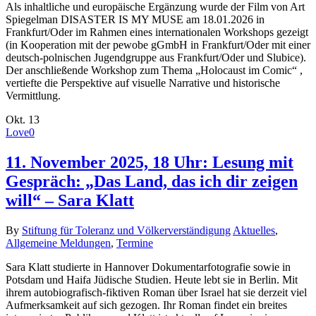
Als inhaltliche und europäische Ergänzung wurde der Film von Art
Spiegelman DISASTER IS MY MUSE am 18.01.2026 in
Frankfurt/Oder im Rahmen eines internationalen Workshops gezeigt
(in Kooperation mit der pewobe gGmbH in Frankfurt/Oder mit einer
deutsch-polnischen Jugendgruppe aus Frankfurt/Oder und Slubice).
Der anschließende Workshop zum Thema „Holocaust im Comic“ ,
vertiefte die Perspektive auf visuelle Narrative und historische
Vermittlung.
Okt.
13
Love
0
11. November 2025, 18 Uhr: Lesung mit
Gespräch: „Das Land, das ich dir zeigen
will“ – Sara Klatt
By
Stiftung für Toleranz und Völkerverständigung
Aktuelles
,
Allgemeine Meldungen
,
Termine
Sara Klatt studierte in Hannover Dokumentarfotografie sowie in
Potsdam und Haifa Jüdische Studien. Heute lebt sie in Berlin. Mit
ihrem autobiografisch-fiktiven Roman über Israel hat sie derzeit viel
Aufmerksamkeit auf sich gezogen. Ihr Roman findet ein breites