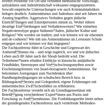
erörtert Probleme vor Ort und vermittelt methodische Vorschläge,
aufzuklären und Judenfeindschaft wirksamer entgegenzutreten.
Sowohl empirische Untersuchungen wie auch Kriminalstatistiken
belegen deutlich: Antisemitismus und Judenhass sind seit Jahren im
Anstieg begriffen. Aggressives Verhalten gegen jüdische
Einrichtungen und Einzelpersonen nimmt zu. Woher rühren
derartige Einstellungen und Verhaltensweisen? Wie entstehen
Negativstereotype gegen Jüdinnen*Juden, jüdischer Kultur und
Religion? Wie werden sie tradiert, und wie können wir sie erkennen
und de-codieren? Wie tritt uns Antisemitismus im Lernraum Schule
entgegen und wie können wir ihm begegnen?
Die Fachkonferenz führt in Geschichte und Gegenwart des
Antisemitismus ein – und zeigt zugleich, wo und wie jüdisches
Leben auch 80 Jahre nach der Shoah bedroht wird. Die
Teilnehmer*innen erhalten Einblicke in klassische antijüdische
Feindbilder, Stereotypen und Verschwörungsmythen sowie
Erscheinungsformen von Israel-bezogenem Antisemitismus. Sie
bekommen Anregungen zum Nachdenken über
Handlungsbedingungen im schulischen Bereich bzw. in
Bildungskontexten und Gelegenheit, eigene Erfahrungen mit
antisemitischen Zwischenfällen zu reflektieren.
Die Fachkonferenz versteht sich als Grundlagenseminar mit
Beteiligung verschiedener Expert*innen aus Praxis und
Forschung zu Antisemitismus. Die Fortbildungsreihe bietet neben
der grundlegenden Fachkonferenz auch vertiefende Methoden-