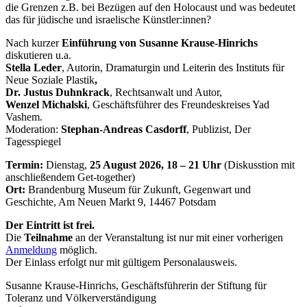
die Grenzen z.B. bei Bezügen auf den Holocaust und was bedeutet
das für jüdische und israelische Künstler:innen?
Nach kurzer
Einführung von Susanne Krause-Hinrichs
diskutieren u.a.
Stella Leder
, Autorin, Dramaturgin und Leiterin des Instituts für
Neue Soziale Plastik
,
Dr. Justus Duhnkrack
, Rechtsanwalt und Autor,
Wenzel Michalski
, Geschäftsführer des Freundeskreises Yad
Vashem.
Moderation:
Stephan-Andreas Casdorff
, Publizist, Der
Tagesspiegel
Termin:
Dienstag,
25 August 2026, 18 – 21 Uhr
(Diskusstion mit
anschließendem Get-together)
Ort:
Brandenburg Museum für Zukunft, Gegenwart und
Geschichte, Am Neuen Markt 9, 14467 Potsdam
Der Eintritt ist frei.
Die
Teilnahme
an der Veranstaltung ist nur mit einer vorherigen
Anmeldung
möglich.
Der Einlass erfolgt nur mit gültigem Personalausweis.
Susanne Krause-Hinrichs, Geschäftsführerin der Stiftung für
Toleranz und Völkerverständigung