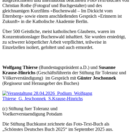
ausgezeichneten und international beachteten Foto-Text-Buches von
Christian Rothe (Fotograf und Buchgestalter) und des
gleichnamigen Kurzfilms »Buchenwald – Im Dickicht vom
Ettersberg« sowie einem anschließenden Gespräch »Erinnern ist
Zukunft« in die Katholische Akademie Berlin.
Über 500 Geistliche, meist katholischen Glaubens, waren im
Konzentrationslager Buchenwald inhaftiert. Sie wurden erniedrigt,
zu schwerer körperlicher Arbeit verpflichtet, teilweise in
Einzelzellen isoliert, gefoltert und auch ermordet.
Wolfgang Thierse
(Bundestagspräsident a.D.) und
Susanne
Krause-Hinrichs
(Geschäftsführerin der Stiftung für Toleranz und
Völkerverständigung) im Gespräch mit
Günter Jeschonnek
(Regisseur und Herausgeber des Buches)
(c) Stiftung fuer Toleranz und
Voelkerverstaendigung Potsdam
Die Stiftung Buchkunst zeichnete das Foto-Text-Buch als
„Schönstes Deutsches Buch 2025“ im September 2025 aus.