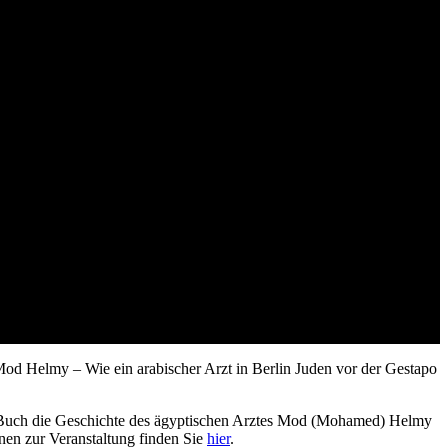
er Arzt Juden in Berlin vor der
 „Mod Helmy
– Wie ein arabischer Arzt in Berlin Juden vor der Gestapo
einem Buch die Geschichte des ägyptischen Arztes Mod (Mohamed) Helmy
en zur Veranstaltung finden Sie
hier
.