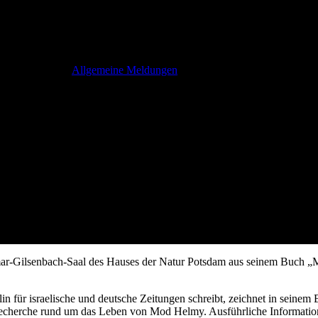
ch „Mod Helmy – Wie ein arabisch
bruar 13th, 2023
Allgemeine Meldungen
eimar-Gilsenbach-Saal des Hauses der Natur Potsdam aus seinem Buch
 Berlin für israelische und deutsche Zeitungen schreibt, zeichnet in s
Recherche rund um das Leben von Mod Helmy. Ausführliche Information