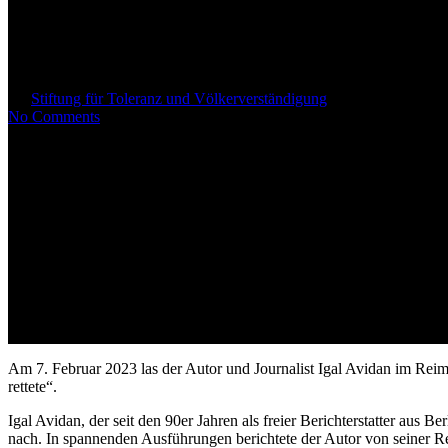
Igal Avidan liest aus seinem Bu
Gestapo rettete“
By
Stiftung für Toleranz und Völkerverständigung
8. Februar 2023
Fe
No Comments
Am 7. Februar 2023 las der Autor und Journalist Igal Avidan im R
rettete“.
Igal Avidan, der seit den 90er Jahren als freier Berichterstatter aus
nach. In spannenden Ausführungen berichtete der Autor von seiner 