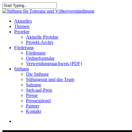
Skip
to
Close
main
Search
content
search
Menu
Aktuelles
Themen
Projekte
Aktuelle Projekte
Projekt-Archiv
Förderung
Förderung
Onlineformular
Verwendungsnachweis (PDF)
Stiftung
Die Stiftung
Stiftungsrat und das Team
Satzung
Steh-auf-Preis
Presse
Pressespiegel
Partner
Kontakt
search