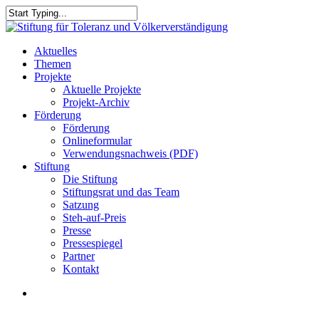
Skip
to
Close
main
Search
content
search
Menu
Aktuelles
Themen
Projekte
Aktuelle Projekte
Projekt-Archiv
Förderung
Förderung
Onlineformular
Verwendungsnachweis (PDF)
Stiftung
Die Stiftung
Stiftungsrat und das Team
Satzung
Steh-auf-Preis
Presse
Pressespiegel
Partner
Kontakt
search