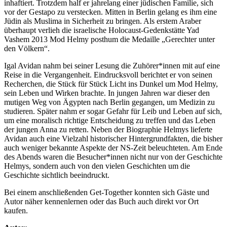
inhaftiert. Trotzdem half er jahrelang einer jüdischen Familie, sich
vor der Gestapo zu verstecken. Mitten in Berlin gelang es ihm eine
Jüdin als Muslima in Sicherheit zu bringen. Als erstem Araber
überhaupt verlieh die israelische Holocaust-Gedenkstätte Yad
Vashem 2013 Mod Helmy posthum die Medaille „Gerechter unter
den Völkern“.
Igal Avidan nahm bei seiner Lesung die Zuhörer*innen mit auf eine
Reise in die Vergangenheit. Eindrucksvoll berichtet er von seinen
Recherchen, die Stück für Stück Licht ins Dunkel um Mod Helmy,
sein Leben und Wirken brachte. In jungen Jahren war dieser den
mutigen Weg von Ägypten nach Berlin gegangen, um Medizin zu
studieren. Später nahm er sogar Gefahr für Leib und Leben auf sich,
um eine moralisch richtige Entscheidung zu treffen und das Leben
der jungen Anna zu retten. Neben der Biographie Helmys lieferte
Avidan auch eine Vielzahl historischer Hintergrundfakten, die bisher
auch weniger bekannte Aspekte der NS-Zeit beleuchteten. Am Ende
des Abends waren die Besucher*innen nicht nur von der Geschichte
Helmys, sondern auch von den vielen Geschichten um die
Geschichte sichtlich beeindruckt.
Bei einem anschließenden Get-Together konnten sich Gäste und
Autor näher kennenlernen oder das Buch auch direkt vor Ort
kaufen.