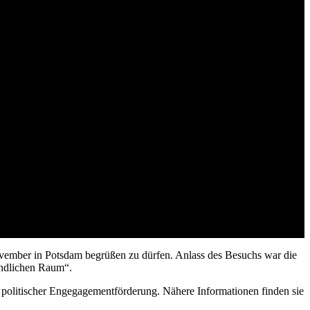
nhalt tagt in Stiftungsräumen
ember in Potsdam begrüßen zu dürfen. Anlass des Besuchs war die
ändlichen Raum“.
t politischer Engegagementförderung. Nähere Informationen finden sie