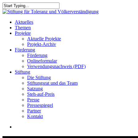
Skip
to
Close
main
Search
content
search
Menu
Aktuelles
Themen
Projekte
Aktuelle Projekte
Projekt-Archiv
Förderung
Förderung
Onlineformular
Verwendungsnachweis (PDF)
Stiftung
Die Stiftung
Stiftungsrat und das Team
Satzung
Steh-auf-Preis
Presse
Pressespiegel
Partner
Kontakt
search