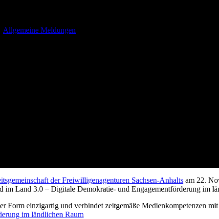
Freiwilligenagenturen Sachsen-A
7
Allgemeine Meldungen
itsgemeinschaft der Freiwilligenagenturen Sachsen-Anhalts
am 22. Nov
end im Land 3.0 – Digitale Demokratie- und Engagementförderung im l
seiner Form einzigartig und verbindet zeitgemäße Medienkompetenzen mi
derung im ländlichen Raum