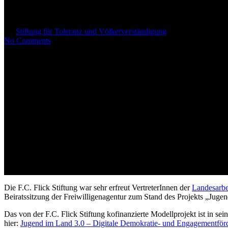
Landesarbeitsgemeinschaft der 
By
Stiftung für Toleranz und Völkerverständigung
23. November 201
No Comments
Die F.C. Flick Stiftung war sehr erfreut VertreterInnen der
Landesarbe
Beiratssitzung der Freiwilligenagentur zum Stand des Projekts „Jug
Das von der F.C. Flick Stiftung kofinanzierte Modellprojekt ist in 
hier:
Jugend im Land 3.0 – Digitale Demokratie- und Engagementför