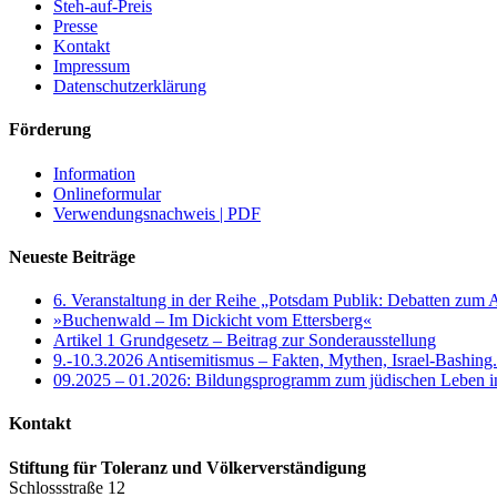
Steh-auf-Preis
Presse
Kontakt
Impressum
Datenschutzerklärung
Förderung
Information
Onlineformular
Verwendungsnachweis | PDF
Neueste Beiträge
6. Veranstaltung in der Reihe „Potsdam Publik: Debatten zum 
»Buchenwald – Im Dickicht vom Ettersberg«
Artikel 1 Grundgesetz – Beitrag zur Sonderausstellung
9.-10.3.2026 Antisemitismus – Fakten, Mythen, Israel-Bashing
09.2025 – 01.2026: Bildungsprogramm zum jüdischen Leben 
Kontakt
Stiftung für Toleranz und Völkerverständigung
Schlossstraße 12