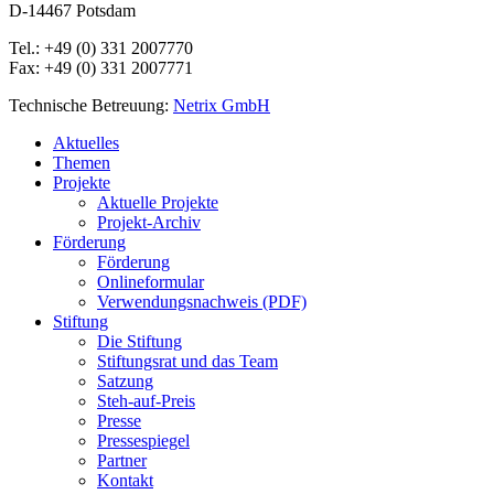
D-14467 Potsdam
Tel.: +49 (0) 331 2007770
Fax: +49 (0) 331 2007771
Technische Betreuung:
Netrix GmbH
Close
Aktuelles
Menu
Themen
Projekte
Aktuelle Projekte
Projekt-Archiv
Förderung
Förderung
Onlineformular
Verwendungsnachweis (PDF)
Stiftung
Die Stiftung
Stiftungsrat und das Team
Satzung
Steh-auf-Preis
Presse
Pressespiegel
Partner
Kontakt