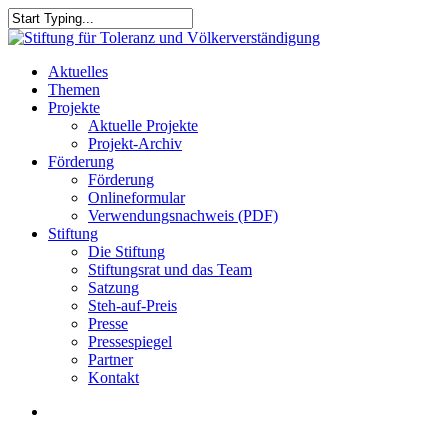
Skip
to
Close
main
Search
content
search
Menu
Aktuelles
Themen
Projekte
Aktuelle Projekte
Projekt-Archiv
Förderung
Förderung
Onlineformular
Verwendungsnachweis (PDF)
Stiftung
Die Stiftung
Stiftungsrat und das Team
Satzung
Steh-auf-Preis
Presse
Pressespiegel
Partner
Kontakt
search