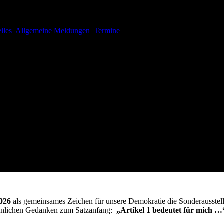
 zur Sonderausstellung
lles
,
Allgemeine Meldungen
,
Termine
026
als gemeinsames Zeichen für unsere Demokratie die Sonderausste
sönlichen Gedanken zum Satzanfang:
„Artikel 1 bedeutet für mich …