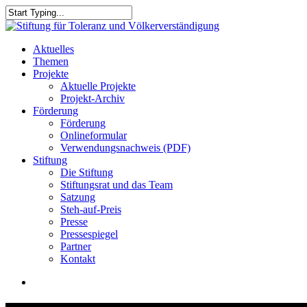
Skip
to
Close
main
Search
content
search
Menu
Aktuelles
Themen
Projekte
Aktuelle Projekte
Projekt-Archiv
Förderung
Förderung
Onlineformular
Verwendungsnachweis (PDF)
Stiftung
Die Stiftung
Stiftungsrat und das Team
Satzung
Steh-auf-Preis
Presse
Pressespiegel
Partner
Kontakt
search