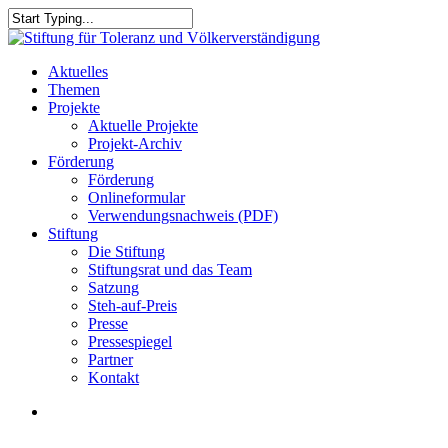
Skip
to
Close
main
Search
content
search
Menu
Aktuelles
Themen
Projekte
Aktuelle Projekte
Projekt-Archiv
Förderung
Förderung
Onlineformular
Verwendungsnachweis (PDF)
Stiftung
Die Stiftung
Stiftungsrat und das Team
Satzung
Steh-auf-Preis
Presse
Pressespiegel
Partner
Kontakt
search