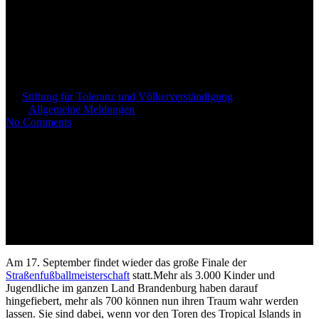
Finale der Straßenfußball-
Meisterschaft 2022 im Tropical
Island
By
Stiftung für Toleranz und Völkerverständigung
17. September
2022
Allgemeine Meldungen
No Comments
Am 17. September findet wieder das große Finale der
Straßenfußballmeisterschaft
statt.
Mehr als 3.000 Kinder und
Jugendliche im ganzen Land Brandenburg haben darauf
hingefiebert, mehr als 700 können nun ihren Traum wahr werden
lassen. Sie sind dabei, wenn vor den Toren des Tropical Islands in