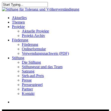
Skip
to
Close
main
Search
content
search
Menu
Aktuelles
Themen
Projekte
Aktuelle Projekte
Projekt-Archiv
Förderung
Förderung
Onlineformular
Verwendungsnachweis (PDF)
Stiftung
Die Stiftung
Stiftungsrat und das Team
Satzung
Steh-auf-Preis
Presse
Pressespiegel
Partner
Kontakt
search