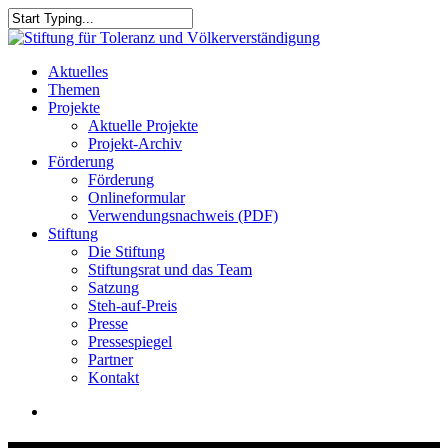
Skip
to
Close
main
Search
content
search
Menu
Aktuelles
Themen
Projekte
Aktuelle Projekte
Projekt-Archiv
Förderung
Förderung
Onlineformular
Verwendungsnachweis (PDF)
Stiftung
Die Stiftung
Stiftungsrat und das Team
Satzung
Steh-auf-Preis
Presse
Pressespiegel
Partner
Kontakt
search