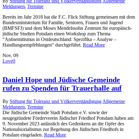
By
Stiftung für Toleranz und Völkerverständigung
Allgemeine
Meldungen
,
Termine
Bereits im Jahr 2018 hat die F.C. Flick Stiftung gemeinsam mit dem
Bundesministerium für Familie, Senioren, Frauen und Jugend
(BMFSFJ) und dem Moses Mendelssohn Zentrum für europäisch-
jüdische Studien Potsdam einen Workshop zum Thema
“Antisemitismus in Ostdeutschland: Spezifika – Analyse –
Handlungsempfehlungen“ durchgeführt.
Read More
Nov.
09
Love
0
Daniel Hope und Jüdische Gemeinde
rufen zu Spenden für Trauerhalle auf
By
Stiftung für Toleranz und Völkerverständigung
Allgemeine
Meldungen
,
Termine
Die Jüdische Gemeinde Stadt Potsdam e.V. sowie der
neugegründete Förderverein Jüdischer Friedhof Potsdam haben am
9. November 2023 anlässlich des Gedenkens an die Opfer des
Nationalsozialismus zur Begehung des Jüdischen Friedhofs in
Potsdam eingeladen.
Read More