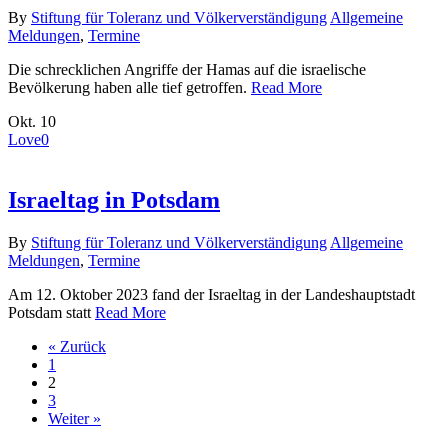
By
Stiftung für Toleranz und Völkerverständigung
Allgemeine
Meldungen
,
Termine
Die schrecklichen Angriffe der Hamas auf die israelische
Bevölkerung haben alle tief getroffen.
Read More
Okt.
10
Love
0
Israeltag in Potsdam
By
Stiftung für Toleranz und Völkerverständigung
Allgemeine
Meldungen
,
Termine
Am 12. Oktober 2023 fand der Israeltag in der Landeshauptstadt
Potsdam statt
Read More
« Zurück
1
2
3
Weiter »