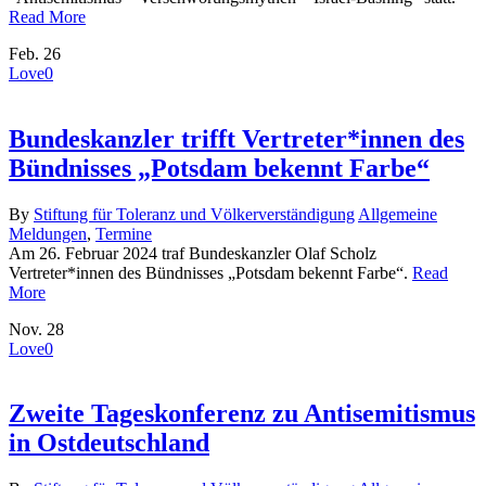
Read More
Feb.
26
Love
0
Bundeskanzler trifft Vertreter*innen des
Bündnisses „Potsdam bekennt Farbe“
By
Stiftung für Toleranz und Völkerverständigung
Allgemeine
Meldungen
,
Termine
Am 26. Februar 2024 traf Bundeskanzler Olaf Scholz
Vertreter*innen des Bündnisses „Potsdam bekennt Farbe“.
Read
More
Nov.
28
Love
0
Zweite Tageskonferenz zu Antisemitismus
in Ostdeutschland