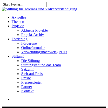
Skip
to
Close
main
Search
content
search
Menu
Aktuelles
Themen
Projekte
Aktuelle Projekte
Projekt-Archiv
Förderung
Förderung
Onlineformular
Verwendungsnachweis (PDF)
Stiftung
Die Stiftung
Stiftungsrat und das Team
Satzung
Steh-auf-Preis
Presse
Pressespiegel
Partner
Kontakt
search