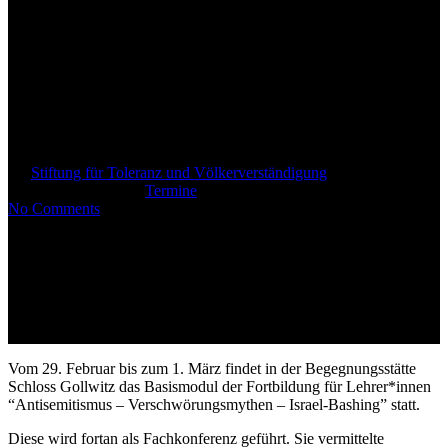
“Antisemitismus –
Verschwörungsmythen –
Israel-Bashing” – Fortbildung
für Lehrer*innen
By
Stiftung für Toleranz und Völkerverständigung
29. Februar
2024
März 20th, 2024
Termine
No Comments
Vom 29. Februar bis zum 1. März findet in der Begegnungsstätte
Schloss Gollwitz das Basismodul der Fortbildung für Lehrer*innen
“Antisemitismus – Verschwörungsmythen – Israel-Bashing” statt.
Diese wird fortan als Fachkonferenz geführt. Sie vermittelte