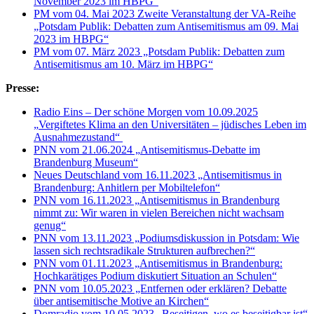
November 2023 im HBPG”
PM vom 04. Mai 2023 Zweite Veranstaltung der VA-Reihe
„Potsdam Publik: Debatten zum Antisemitismus am 09. Mai
2023 im HBPG“
PM vom 07. März 2023 „Potsdam Publik: Debatten zum
Antisemitismus am 10. März im HBPG“
Presse:
Radio Eins – Der schöne Morgen vom 10.09.2025
„
Vergiftetes Klima an den Universitäten – jüdisches Leben im
Ausnahmezustand
“
PNN vom 21.06.2024 „
Antisemitismus-Debatte im
Brandenburg Museum“
Neues Deutschland vom 16.11.2023 „Antisemitismus in
Brandenburg: Anhitlern per Mobiltelefon“
PNN vom 16.11.2023 „
Antisemitismus in Brandenburg
nimmt zu
:
Wir waren in vielen Bereichen nicht wachsam
genug“
PNN vom 13.11.2023 „
Podiumsdiskussion in Potsdam
:
Wie
lassen sich rechtsradikale Strukturen aufbrechen?“
PNN vom 01.11.2023 „
Antisemitismus in Brandenburg
:
Hochkarätiges Podium diskutiert Situation an Schulen“
PNN vom 10.05.2023 „Entfernen oder erklären? Debatte
über antisemitische Motive an Kirchen“
Domradio vom 10.05.2023 „Beseitigen, wo es beseitigbar ist“