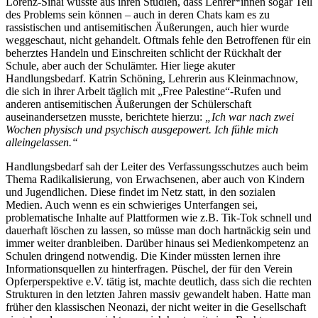
Lorenz-Sinai wusste aus ihren Studien, dass Lehrer*innen sogar Teil
des Problems sein können – auch in deren Chats kam es zu
rassistischen und antisemitischen Äußerungen, auch hier wurde
weggeschaut, nicht gehandelt. Oftmals fehle den Betroffenen für ein
beherztes Handeln und Einschreiten schlicht der Rückhalt der
Schule, aber auch der Schulämter. Hier liege akuter
Handlungsbedarf. Katrin Schöning, Lehrerin aus Kleinmachnow,
die sich in ihrer Arbeit täglich mit „Free Palestine“-Rufen und
anderen antisemitischen Äußerungen der Schülerschaft
auseinandersetzen musste, berichtete hierzu:
„Ich war nach zwei
Wochen physisch und psychisch ausgepowert. Ich fühle mich
alleingelassen.“
Handlungsbedarf sah der Leiter des Verfassungsschutzes auch beim
Thema Radikalisierung, von Erwachsenen, aber auch von Kindern
und Jugendlichen. Diese findet im Netz statt, in den sozialen
Medien. Auch wenn es ein schwieriges Unterfangen sei,
problematische Inhalte auf Plattformen wie z.B. Tik-Tok schnell und
dauerhaft löschen zu lassen, so müsse man doch hartnäckig sein und
immer weiter dranbleiben. Darüber hinaus sei Medienkompetenz an
Schulen dringend notwendig. Die Kinder müssten lernen ihre
Informationsquellen zu hinterfragen. Püschel, der für den Verein
Opferperspektive e.V. tätig ist, machte deutlich, dass sich die rechten
Strukturen in den letzten Jahren massiv gewandelt haben. Hatte man
früher den klassischen Neonazi, der nicht weiter in die Gesellschaft