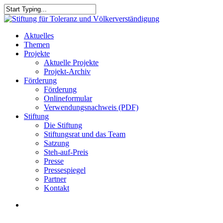
Skip
to
Close
main
Search
content
search
Menu
Aktuelles
Themen
Projekte
Aktuelle Projekte
Projekt-Archiv
Förderung
Förderung
Onlineformular
Verwendungsnachweis (PDF)
Stiftung
Die Stiftung
Stiftungsrat und das Team
Satzung
Steh-auf-Preis
Presse
Pressespiegel
Partner
Kontakt
search