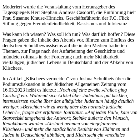
Moderiert wurde die Veranstaltung vom Herausgeber des
Tagesspiegels Herr Stephan-Andreas Casdorff, die Einführung hielt
Frau Susanne Krause-Hinrichs, Geschäftsführerin der F.C. Flick
Stiftung gegen Fremdenfeindlichkeit, Rassismus und Intoleranz.
Was kann ich wissen? Was soll ich tun? Was darf ich hoffen? Diese
Fragen gaben die Inhalte des Abends vor, führten zum Einfluss des
deutschen Schuldbewusstseins auf die in den Medien tradierten
Themen, zur Frage nach der Aufarbeitung der Geschichte und
mündeten oftmals in der Forderung nach mehr Sichtbarkeit
vielfältigen, jüdischen Lebens in Deutschland und der Abkehr von
Klischees.
Im Artikel „Klischees vermeiden“ von Joshua Schultheis über die
Podiumsdiskussion in der Jüdischen Allgemeinen Zeitung vom
16.03.2023 heißt es hierzu: „
Noch auf eine zweite »Falle« ging
Casdorff ein: Während sich Artikel über Judenhass gut klickten,
interessierten solche über das alltägliche Judentum häufig deutlich
weniger. »Berichten wir zu wenig über das normale jüdische
Leben?«, fragte der erfahrene Journalist. »Auf jeden Fall«, kam von
Staroselski umgehend die Antwort; Steinke äußerte den Wunsch,
Redaktionen würden »Abstand nehmen von eingefahrenen
Klischees« und mehr die tatsächliche Realität von Jüdinnen und
Juden in Deutschland abbilden, und Klein sieht ein »mediales