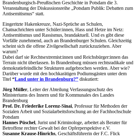
Brandenburgisch-Preußischen Geschichte in Potsdam die 3.
Veranstaltung der Diskussionsreihe „Potsdam Publik: Debatten zum
Antisemitismus“ statt.
Eingeritzte Hakenkreuze, Nazi-Sprüche an Schulen,
Chatnachrichten unter Schüler:innen, Hass und Hetze im Netz:
Antisemitismus und Rassismus, brandaktuell. Und es gibt diese
Vorfälle zunehmend, auch an Brandenburger Schulen. Gleichzeitig
scheint sich die offene Zivilgesellschaft zurückzuziehen. Aber
warum?
Dabei darf sie Rechtsextremist:innen und Reichsbürger:innen das
Terrain nicht überlassen. In Brandenburg müssen rechtsradikale und
demokratiefeindliche Strukturen aufgebrochen werden. Aber wie?
Darüber wurde mit den hochkarätigen Podiumsgästen unter dem
Titel
“
Land unter in Brandenburg?”
diskutiert:
Jörg Müller
, Leiter der Abteilung Verfassungsschutz des
Ministeriums des Innern und für Kommunales des Landes
Brandenburg
Prof. Dr. Friederike Lorenz-Sinai
, Professur für Methoden der
Sozialen Arbeit und Sozialarbeitsforschung an der Fachhochschule
Potsdam
Hannes Püschel
, Jurist und Kriminologe, arbeitet als Berater für
Betroffene rechter Gewalt bei der Opferperspektive e.V.
Susanne Krause-Hinrichs
, Geschäftsführerin der F.C. Flick