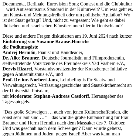
Documenta, Berlinale, Eurovision Song Contest und die Clubkultur
– wird Antisemitismus Standard in der Kulturwelt? Um was geht es,
um Kunst- und Meinungsfreiheit oder um politische Agitation? Wo
ist der Staat gefragt? Und, nicht zu vergessen: Wie geht es dabei
jüdischen und israelischen Künstler:innen hier in Deutschland?
Diese und andere Fragen diskutierten am 19. Juni 2024 nach kurzer
Einführung von Susanne Krause-Hinrichs
die Podiumsgäste
Andrej Hermlin
, Pianist und Bandleader,
Dr. Alice Brauner
, Deutsche Journalistin und Filmproduzentin,
stellvertretende Vorsitzende des Freundeskreis Yad Vashem e.V.,
Dervis Hizarci
, Vorstandsvorsitzender der Kreuzberger Initiative
gegen Antisemitismus e.V., und
Prof. Dr. iur. Norbert Janz
, Lehrbefugnis für Staats- und
Verwaltungsrecht, Verfassungsgeschichte und Staatskirchenrecht an
der Universität Potsdam,
mit
Moderator Stephan-Andreas Casdorff
, Herausgeber des
Tagesspiegels.
“Das große Schweigen … auch von jenen Kulturschaffenden, die
sonst sehr laut sind …” – das war die große Enttäuschung für Frau
Brauner und Herrn Hermlin nach dem Massaker des 7. Oktober.
Und was geschah nach dem Schweigen? Dann wurde gehetzt,
gegen Jüdinnen und Juden, gegen Israel! Aber was kann man