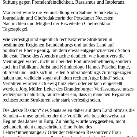
Stiftung gegen Fremdenfeindlichkeit, Rassismus und Intoleranz.
Moderiert wurde die Veranstaltung von Sabine Schicketanz,
Journalistin und Chefredakteurin der Potsdamer Neuesten
Nachrichten und Mitglied der Erweiterten Chefredaktion
Tagesspiegel.
Wie verfestigt sind eigentlich rechtsextreme Strukturen in
bestimmten Regionen Brandenburgs und tut das Land auf
politischer Ebene genug, um dem etwas entgegenzusetzen? Schon
die erste These des Abends machte deutlich, wie kontrovers die
Meinungen waren, nicht nur bei den Podiumsteilnehmern, sondern
auch im Publikum. Jurist und Kriminologe Hannes Püschel fragte,
ob Staat und Justiz sich in Teilen Südbrandenburgs zurückgezogen
haben und vielleicht sogar auf „dem rechten Auge blind“ seien.
Verfahren würden sich ewig hinziehen oder einfach eingestellt
werden. Jörg Müller, Leiter des Brandenburger Verfassungsschutzes
widersprach natürlich, räumte aber ein, dass in manchen Regionen
rechtsextreme Strukturen sehr stark verfestigt seien.
Die „letzte Bastion“ des Staats seien daher auf dem Land oftmals die
Schulen – umso gravierender die Vorfälle wie beispielsweise zu
Beginn des Jahres in Burg. Zu häufig wurde weggesehen, nicht
gehandelt, nicht eingeschritten. Eine Folge des
Lehrer*innenmangels? Oder der fehlenden Ressourcen? Frau