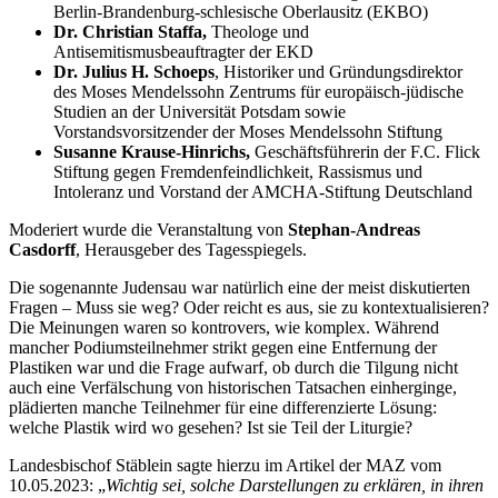
Berlin-Brandenburg-schlesische Oberlausitz (EKBO)
Dr. Christian Staffa,
Theologe und
Antisemitismusbeauftragter der EKD
Dr. Julius H. Schoeps
, Historiker und Gründungsdirektor
des Moses Mendelssohn Zentrums für europäisch-jüdische
Studien an der Universität Potsdam sowie
Vorstandsvorsitzender der Moses Mendelssohn Stiftung
Susanne Krause-Hinrichs,
Geschäftsführerin der F.C. Flick
Stiftung gegen Fremdenfeindlichkeit, Rassismus und
Intoleranz und Vorstand der AMCHA-Stiftung Deutschland
Moderiert wurde die Veranstaltung von
Stephan-Andreas
Casdorff
, Herausgeber des Tagesspiegels.
Die sogenannte Judensau war natürlich eine der meist diskutierten
Fragen – Muss sie weg? Oder reicht es aus, sie zu kontextualisieren?
Die Meinungen waren so kontrovers, wie komplex. Während
mancher Podiumsteilnehmer strikt gegen eine Entfernung der
Plastiken war und die Frage aufwarf, ob durch die Tilgung nicht
auch eine Verfälschung von historischen Tatsachen einherginge,
plädierten manche Teilnehmer für eine differenzierte Lösung:
welche Plastik wird wo gesehen? Ist sie Teil der Liturgie?
Landesbischof Stäblein sagte hierzu im Artikel der MAZ vom
10.05.2023: „
Wichtig sei, solche Darstellungen zu erklären, in ihren