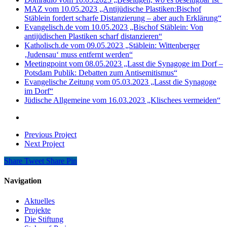
MAZ vom 10.05.2023 „Antijüdische Plastiken:Bischof
Stäblein fordert scharfe Distanzierung – aber auch Erklärung“
Evangelisch.de vom 10.05.2023 „Bischof Stäblein: Von
antijüdischen Plastiken scharf distanzieren“
Katholisch.de vom 09.05.2023 „Stäblein: Wittenberger
‚Judensau‘ muss entfernt werden“
Meetingpoint vom 08.05.2023 „Lasst die Synagoge im Dorf –
Potsdam Publik: Debatten zum Antisemitismus“
Evangelische Zeitung vom 05.03.2023 „Lasst die Synagoge
im Dorf“
Jüdische Allgemeine vom 16.03.2023 „Klischees vermeiden“
Previous Project
Next Project
Share
Tweet
Share
Pin
Navigation
Aktuelles
Projekte
Die Stiftung