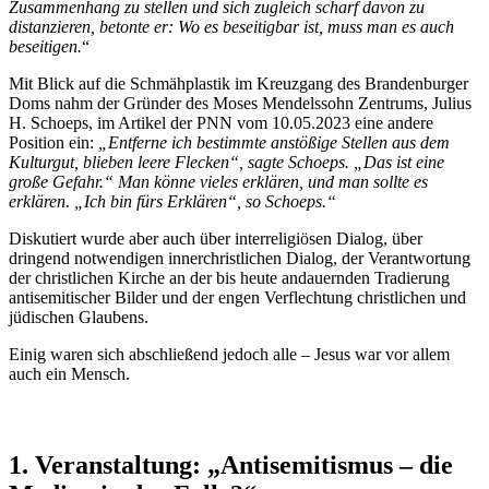
Zusammenhang zu stellen und sich zugleich scharf davon zu
distanzieren, betonte er: Wo es beseitigbar ist, muss man es auch
beseitigen.
“
Mit Blick auf die Schmähplastik im Kreuzgang des Brandenburger
Doms nahm der Gründer des Moses Mendelssohn Zentrums, Julius
H. Schoeps, im Artikel der PNN vom 10.05.2023 eine andere
Position ein:
„Entferne ich bestimmte anstößige Stellen aus dem
Kulturgut, blieben leere Flecken“, sagte Schoeps. „Das ist eine
große Gefahr.“ Man könne vieles erklären, und man sollte es
erklären. „Ich bin fürs Erklären“, so Schoeps.“
Diskutiert wurde aber auch über interreligiösen Dialog, über
dringend notwendigen innerchristlichen Dialog, der Verantwortung
der christlichen Kirche an der bis heute andauernden Tradierung
antisemitischer Bilder und der engen Verflechtung christlichen und
jüdischen Glaubens.
Einig waren sich abschließend jedoch alle – Jesus war vor allem
auch ein Mensch.
1. Veranstaltung: „Antisemitismus – die