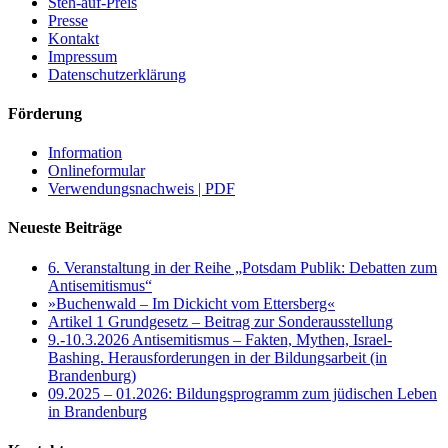
Steh-auf-Preis
Presse
Kontakt
Impressum
Datenschutzerklärung
Förderung
Information
Onlineformular
Verwendungsnachweis | PDF
Neueste Beiträge
6. Veranstaltung in der Reihe „Potsdam Publik: Debatten zum
Antisemitismus“
»Buchenwald – Im Dickicht vom Ettersberg«
Artikel 1 Grundgesetz – Beitrag zur Sonderausstellung
9.-10.3.2026 Antisemitismus – Fakten, Mythen, Israel-
Bashing. Herausforderungen in der Bildungsarbeit (in
Brandenburg)
09.2025 – 01.2026: Bildungsprogramm zum jüdischen Leben
in Brandenburg