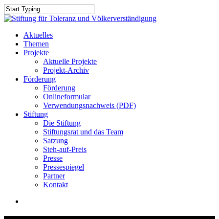
Skip
to
Close
main
Search
content
search
Menu
Aktuelles
Themen
Projekte
Aktuelle Projekte
Projekt-Archiv
Förderung
Förderung
Onlineformular
Verwendungsnachweis (PDF)
Stiftung
Die Stiftung
Stiftungsrat und das Team
Satzung
Steh-auf-Preis
Presse
Pressespiegel
Partner
Kontakt
search