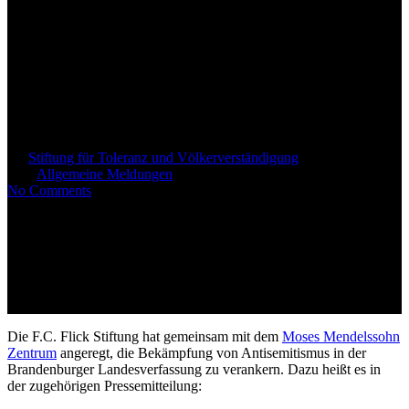
Moses Mendelssohn Zentrum
und F.C. Flick Stiftung fordern
Kampf gegen Antisemitismus
in der Verfassung zu verankern
By
Stiftung für Toleranz und Völkerverständigung
10. März
2020
Allgemeine Meldungen
No Comments
Die F.C. Flick Stiftung hat gemeinsam mit dem
Moses Mendelssohn
Zentrum
angeregt, die Bekämpfung von Antisemitismus in der
Brandenburger Landesverfassung zu verankern.
Dazu heißt es in
der zugehörigen Pressemitteilung: