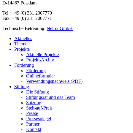
D-14467 Potsdam
Tel.: +49 (0) 331 2007770
Fax: +49 (0) 331 2007771
Technische Betreuung:
Netrix GmbH
Close
Aktuelles
Menu
Themen
Projekte
Aktuelle Projekte
Projekt-Archiv
Förderung
Förderung
Onlineformular
Verwendungsnachweis (PDF)
Stiftung
Die Stiftung
Stiftungsrat und das Team
Satzung
Steh-auf-Preis
Presse
Pressespiegel
Partner
Kontakt