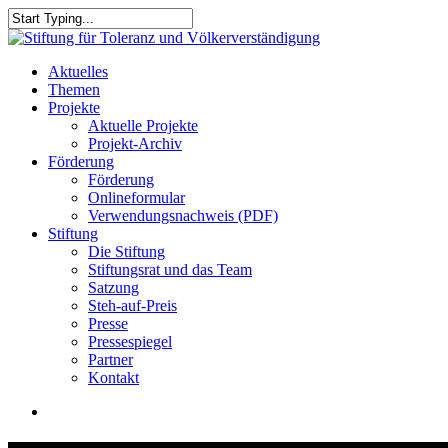
Skip
to
Close
main
Search
content
search
Menu
Aktuelles
Themen
Projekte
Aktuelle Projekte
Projekt-Archiv
Förderung
Förderung
Onlineformular
Verwendungsnachweis (PDF)
Stiftung
Die Stiftung
Stiftungsrat und das Team
Satzung
Steh-auf-Preis
Presse
Pressespiegel
Partner
Kontakt
search