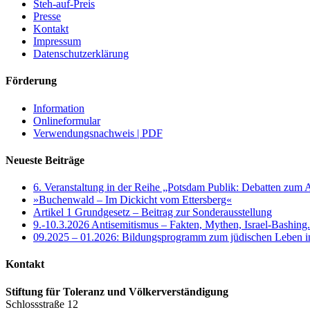
Steh-auf-Preis
Presse
Kontakt
Impressum
Datenschutzerklärung
Förderung
Information
Onlineformular
Verwendungsnachweis | PDF
Neueste Beiträge
6. Veranstaltung in der Reihe „Potsdam Publik: Debatten zum 
»Buchenwald – Im Dickicht vom Ettersberg«
Artikel 1 Grundgesetz – Beitrag zur Sonderausstellung
9.-10.3.2026 Antisemitismus – Fakten, Mythen, Israel-Bashing
09.2025 – 01.2026: Bildungsprogramm zum jüdischen Leben 
Kontakt
Stiftung für Toleranz und Völkerverständigung
Schlossstraße 12