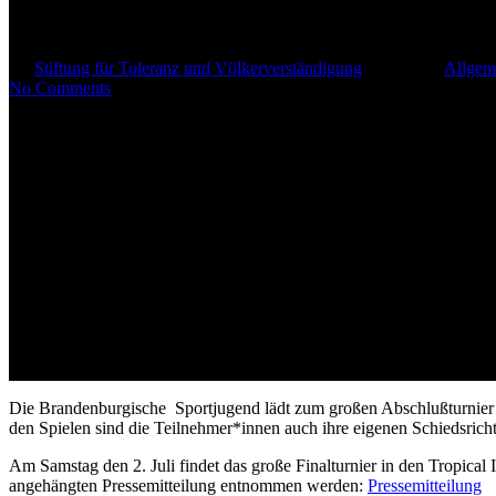
Großes Finale für Brandenburgs
By
Stiftung für Toleranz und Völkerverständigung
1. Juli 2016
Allgem
No Comments
Die Brandenburgische Sportjugend lädt zum großen Abschlußturnier de
den Spielen sind die Teilnehmer*innen auch ihre eigenen Schiedsricht
Am Samstag den 2. Juli findet das große Finalturnier in den Tropica
angehängten Pressemitteilung entnommen werden:
Pressemitteilung