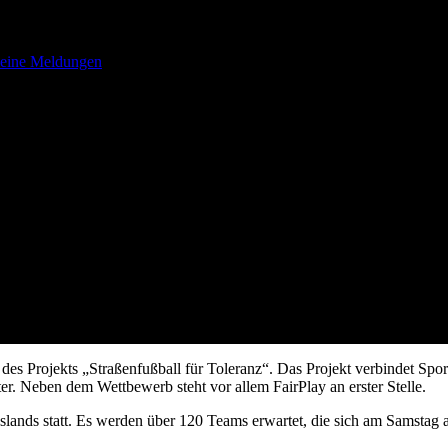
 tolerante Straßenfußballer
eine Meldungen
s Projekts „Straßenfußball für Toleranz“. Das Projekt verbindet Sport
er. Neben dem Wettbewerb steht vor allem FairPlay an erster Stelle.
l Islands statt. Es werden über 120 Teams erwartet, die sich am Samst