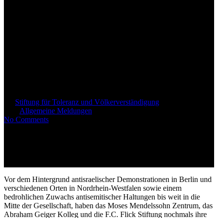
Aufnahme eines Staatsziels zur
Bekämpfung von
Antisemitismus in die
Landesverfassung
Brandenburgs
By
Stiftung für Toleranz und Völkerverständigung
17. Mai
2021
Allgemeine Meldungen
No Comments
Vor dem Hintergrund antisraelischer Demonstrationen in Berlin und
verschiedenen Orten in Nordrhein-Westfalen sowie einem
bedrohlichen Zuwachs antisemitischer Haltungen bis weit in die
Mitte der Gesellschaft,
haben das Moses Mendelssohn Zentrum, das
Abraham Geiger Kolleg und die F.C. Flick Stiftung nochmals ihre