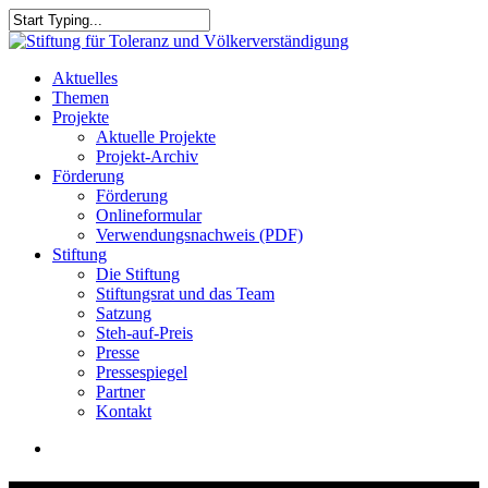
Skip
to
Close
main
Search
content
search
Menu
Aktuelles
Themen
Projekte
Aktuelle Projekte
Projekt-Archiv
Förderung
Förderung
Onlineformular
Verwendungsnachweis (PDF)
Stiftung
Die Stiftung
Stiftungsrat und das Team
Satzung
Steh-auf-Preis
Presse
Pressespiegel
Partner
Kontakt
search