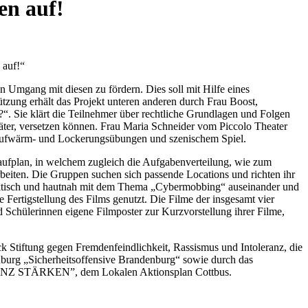
en auf!
 auf!“
 Umgang mit diesen zu fördern. Dies soll mit Hilfe eines
tzung erhält das Projekt unteren anderen durch Frau Boost,
?“. Sie klärt die Teilnehmer über rechtliche Grundlagen und Folgen
Täter, versetzen können. Frau Maria Schneider vom Piccolo Theater
ie Aufwärm- und Lockerungsübungen und szenischem Spiel.
laufplan, in welchem zugleich die Aufgabenverteilung, wie zum
arbeiten. Die Gruppen suchen sich passende Locations und richten ihr
h praktisch und hautnah mit dem Thema „Cybermobbing“ auseinander und
Fertigstellung des Films genutzt. Die Filme der insgesamt vier
 Schülerinnen eigene Filmposter zur Kurzvorstellung ihrer Filme,
k Stiftung gegen Fremdenfeindlichkeit, Rassismus und Intoleranz, die
enburg „Sicherheitsoffensive Brandenburg“ sowie durch das
NZ STÄRKEN”, dem Lokalen Aktionsplan Cottbus.