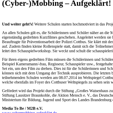
(Cyber-)Mobbing – Aufgeklärt! 
Und weiter geht’s!
Weitere Schulen starten hochmotiviert in das Pro
An allen Schulen gilt es, die Schülerinnen und Schüler näher an die
eigenständig gedrehten Kurzfilmes geschehen. Angeleitet werden sie 
Beauftragte für Präventionsarbeit der Polizei Cottbus. Sie klärt mit
auf. Zudem finden kleine Rollenspiele statt, damit sich die Teilneh
leitet den Schauspielworkshop. Sie weckt und schult die schauspiel
Für ihren eigens gedrehten Film müssen die Schülerinnen und Schüle
Beispiel Kameramann/-frau, Regisseur, Schauspieler usw., festgehalte
Set ein, um den Film zu drehen. Dies ist für die Schülerinnen und Sc
können sich mit dem Umgang der Technik ausprobieren. Die letzten be
teilnehmenden Schulen werden am 08.07.2014 im Weltspiegel Cottbus z
welche ebenfalls im Foyer des Cottbuser Weltspiegels zu sehen sein 
Gefördert wird das Projekt durch die Stiftung „Großes Waisenhaus zu
Stiftung Lausitzer Braunkohle, die Aktion Mensch e. V., das Deutsch
Ministerium für Bildung, Jugend und Sport des Landes Brand
Media To Be / M2B e.V.
www.cybermobbing-aufgeklärt.de