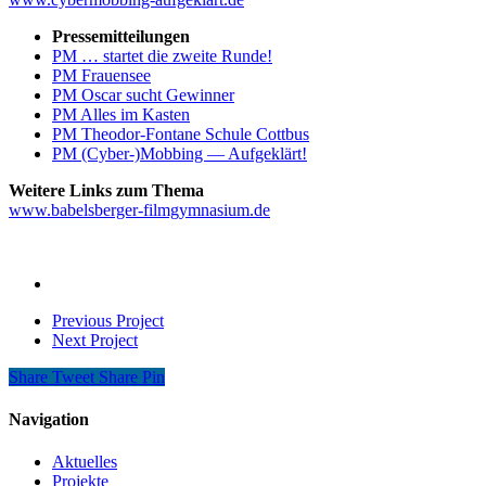
Pressemitteilungen
PM … startet die zweite Runde!
PM Frauensee
PM Oscar sucht Gewinner
PM Alles im Kasten
PM Theodor-Fontane Schule Cottbus
PM (Cyber-)Mobbing — Aufgeklärt!
Weitere Links zum Thema
www.babelsberger-filmgymnasium.de
Previous Project
Next Project
Share
Tweet
Share
Pin
Navigation
Aktuelles
Projekte