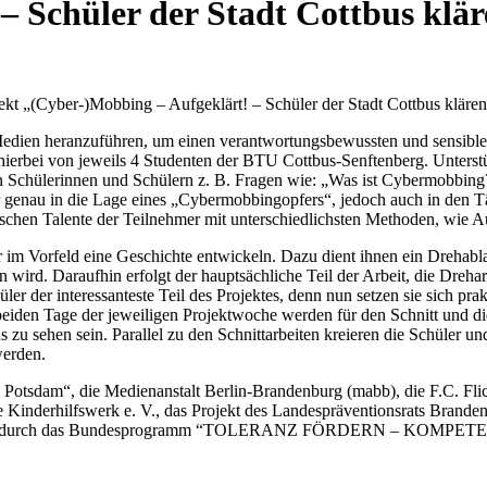
– Schüler der Stadt Cottbus klär
jekt „(Cyber-)Mobbing – Aufgeklärt! – Schüler der Stadt Cottbus klären
 Medien heranzuführen, um einen verantwortungsbewussten und sensiblen
hierbei von jeweils 4 Studenten der BTU Cottbus-Senftenberg. Unterstü
 den Schülerinnen und Schülern z. B. Fragen wie: „Was ist Cybermobbing
mer genau in die Lage eines „Cybermobbingopfers“, jedoch auch in den 
erischen Talente der Teilnehmer mit unterschiedlichsten Methoden, w
r im Vorfeld eine Geschichte entwickeln. Dazu dient ihnen ein Drehab
n wird. Daraufhin erfolgt der hauptsächliche Teil der Arbeit, die Dreh
hüler der interessanteste Teil des Projektes, denn nun setzen sie sic
iden Tage der jeweiligen Projektwoche werden für den Schnitt und die 
u sehen sein. Parallel zu den Schnittarbeiten kreieren die Schüler und
werden.
 Potsdam“, die Medienanstalt Berlin-Brandenburg (mabb), die F.C. Flic
e Kinderhilfswerk e. V., das Projekt des Landespräventionsrats Brand
enburg durch das Bundesprogramm “TOLERANZ FÖRDERN – KOMPETE