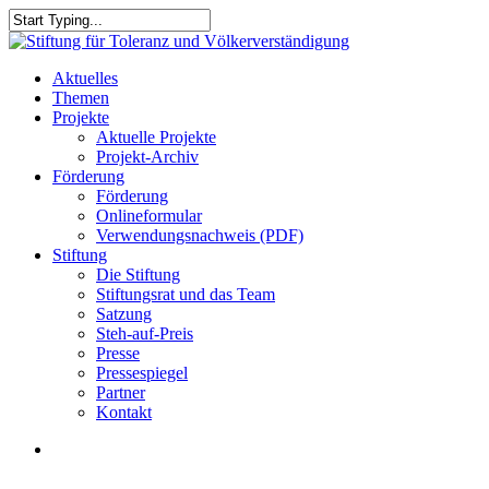
Skip
to
Close
main
Search
content
search
Menu
Aktuelles
Themen
Projekte
Aktuelle Projekte
Projekt-Archiv
Förderung
Förderung
Onlineformular
Verwendungsnachweis (PDF)
Stiftung
Die Stiftung
Stiftungsrat und das Team
Satzung
Steh-auf-Preis
Presse
Pressespiegel
Partner
Kontakt
search