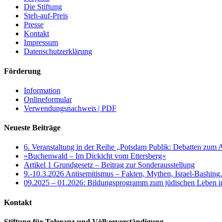
Die Stiftung
Steh-auf-Preis
Presse
Kontakt
Impressum
Datenschutzerklärung
Förderung
Information
Onlineformular
Verwendungsnachweis | PDF
Neueste Beiträge
6. Veranstaltung in der Reihe „Potsdam Publik: Debatten zum 
»Buchenwald – Im Dickicht vom Ettersberg«
Artikel 1 Grundgesetz – Beitrag zur Sonderausstellung
9.-10.3.2026 Antisemitismus – Fakten, Mythen, Israel-Bashing
09.2025 – 01.2026: Bildungsprogramm zum jüdischen Leben 
Kontakt
Stiftung für Toleranz und Völkerverständigung