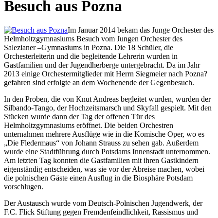
Besuch aus Pozna
Im Januar 2014 bekam das Junge Orchester des
Helmholtzgymnasiums Besuch vom Jungen Orchester des
Salezianer –Gymnasiums in Pozna. Die 18 Schüler, die
Orchesterleiterin und die begleitende Lehrerin wurden in
Gastfamilien und der Jugendherberge untergebracht. Da im Jahr
2013 einige Orchestermitglieder mit Herrn Siegmeier nach Pozna?
gefahren sind erfolgte an dem Wochenende der Gegenbesuch.
In den Proben, die von Knut Andreas begleitet wurden, wurden der
Silbando-Tango, der Hochzeitsmarsch und Skyfall gespielt. Mit den
Stücken wurde dann der Tag der offenen Tür des
Helmholtzgymnasiums eröffnet. Die beiden Orchestren
unternahmen mehrere Ausflüge wie in die Komische Oper, wo es
„Die Fledermaus“ von Johann Strauss zu sehen gab. Außerdem
wurde eine Stadtführung durch Potsdams Innenstadt unternommen.
Am letzten Tag konnten die Gastfamilien mit ihren Gastkindern
eigenständig entscheiden, was sie vor der Abreise machen, wobei
die polnischen Gäste einen Ausflug in die Biosphäre Potsdam
vorschlugen.
Der Austausch wurde vom Deutsch-Polnischen Jugendwerk, der
F.C. Flick Stiftung gegen Fremdenfeindlichkeit, Rassismus und