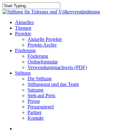
Skip
to
Close
main
Search
content
search
Menu
Aktuelles
Themen
Projekte
Aktuelle Projekte
Projekt-Archiv
Förderung
Förderung
Onlineformular
Verwendungsnachweis (PDF)
Stiftung
Die Stiftung
Stiftungsrat und das Team
Satzung
Steh-auf-Preis
Presse
Pressespiegel
Partner
Kontakt
search