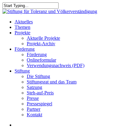
Skip
to
Close
main
Search
content
search
Menu
Aktuelles
Themen
Projekte
Aktuelle Projekte
Projekt-Archiv
Förderung
Förderung
Onlineformular
Verwendungsnachweis (PDF)
Stiftung
Die Stiftung
Stiftungsrat und das Team
Satzung
Steh-auf-Preis
Presse
Pressespiegel
Partner
Kontakt
search