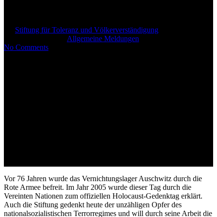
Holocaust-Gedenktag
By
Stiftung für Toleranz und Völkerverständigung
27. Januar
2021
März 3rd, 2021
Allgemeine Meldungen
No Comments
Vor 76 Jahren wurde das Vernichtungslager Auschwitz durch die
Rote Armee befreit. Im Jahr 2005 wurde dieser Tag durch die
Vereinten Nationen zum offiziellen Holocaust-Gedenktag erklärt.
Auch die Stiftung gedenkt heute der unzähligen Opfer des
nationalsozialistischen Terrorregimes und will durch seine Arbeit die