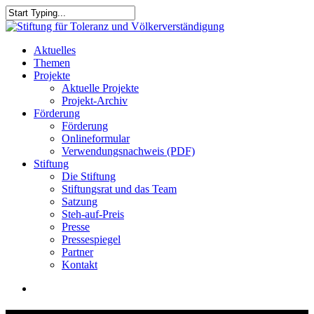
Skip
to
Close
main
Search
content
search
Menu
Aktuelles
Themen
Projekte
Aktuelle Projekte
Projekt-Archiv
Förderung
Förderung
Onlineformular
Verwendungsnachweis (PDF)
Stiftung
Die Stiftung
Stiftungsrat und das Team
Satzung
Steh-auf-Preis
Presse
Pressespiegel
Partner
Kontakt
search