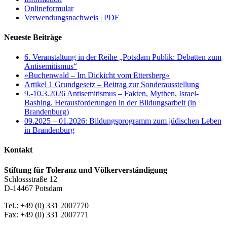
Onlineformular
Verwendungsnachweis | PDF
Neueste Beiträge
6. Veranstaltung in der Reihe „Potsdam Publik: Debatten zum
Antisemitismus“
»Buchenwald – Im Dickicht vom Ettersberg«
Artikel 1 Grundgesetz – Beitrag zur Sonderausstellung
9.-10.3.2026 Antisemitismus – Fakten, Mythen, Israel-
Bashing. Herausforderungen in der Bildungsarbeit (in
Brandenburg)
09.2025 – 01.2026: Bildungsprogramm zum jüdischen Leben
in Brandenburg
Kontakt
Stiftung für Toleranz und Völkerverständigung
Schlossstraße 12
D-14467 Potsdam
Tel.: +49 (0) 331 2007770
Fax: +49 (0) 331 2007771