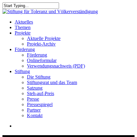
Skip
to
Close
main
Search
content
search
Menu
Aktuelles
Themen
Projekte
Aktuelle Projekte
Projekt-Archiv
Förderung
Förderung
Onlineformular
Verwendungsnachweis (PDF)
Stiftung
Die Stiftung
Stiftungsrat und das Team
Satzung
Steh-auf-Preis
Presse
Pressespiegel
Partner
Kontakt
search