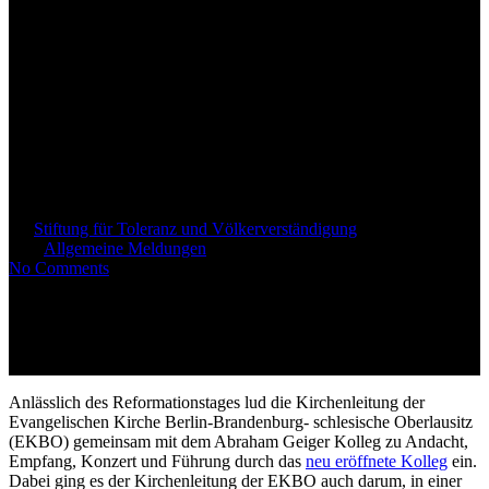
Empfang der Evangelischen
Kirche Berlin-Brandenburg im
Abraham Geiger Kolleg /
Zentrum für jüdische
Gelehrsamkeit
By
Stiftung für Toleranz und Völkerverständigung
1. November
2021
Allgemeine Meldungen
No Comments
Anlässlich des Reformationstages lud die Kirchenleitung der
Evangelischen Kirche Berlin-Brandenburg- schlesische Oberlausitz
(EKBO) gemeinsam mit dem Abraham Geiger Kolleg
zu Andacht,
Empfang, Konzert und Führung durch das
neu eröffnete Kolleg
ein.
Dabei ging es der Kirchenleitung der EKBO auch darum, in einer