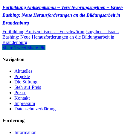
Fortbildung Antisemitismus – Verschwörungsmythen – Israel-
Bashing: Neue Herausforderungen an die Bildungsarbeit in
Brandenburg
Fortbildung Antisemitismus – Verschwörungsmythen – Israel-
Bashing: Neue Herausforderungen an die Bildungsarbeit in
Brandenburg
Share
Tweet
Share
Pin
Navigation
Aktuelles
Projekte
Die Stiftung
Steh-auf-Preis
Presse
Kontakt
Impressum
Datenschutzerklärung
Förderung
Information