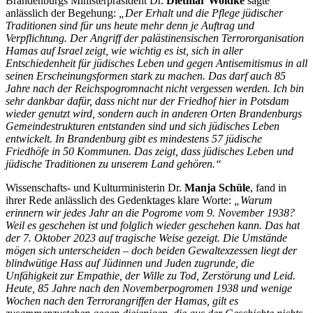
Brandenburgs Ministerpräsident Dr.
Dietmar Woidke
sagte
anlässlich der Begehung:
„Der Erhalt und die Pflege jüdischer
Traditionen sind für uns heute mehr denn je Auftrag und
Verpflichtung. Der Angriff der palästinensischen Terrororganisation
Hamas auf Israel zeigt, wie wichtig es ist, sich in aller
Entschiedenheit für jüdisches Leben und gegen Antisemitismus in all
seinen Erscheinungsformen stark zu machen. Das darf auch 85
Jahre nach der Reichspogromnacht nicht vergessen werden. Ich bin
sehr dankbar dafür, dass nicht nur der Friedhof hier in Potsdam
wieder genutzt wird, sondern auch in anderen Orten Brandenburgs
Gemeindestrukturen entstanden sind und sich jüdisches Leben
entwickelt. In Brandenburg gibt es mindestens 57 jüdische
Friedhöfe in 50 Kommunen. Das zeigt, dass jüdisches Leben und
jüdische Traditionen zu unserem Land gehören.“
Wissenschafts- und Kulturministerin Dr.
Manja Schüle
, fand in
ihrer Rede anlässlich des Gedenktages klare Worte:
„Warum
erinnern wir jedes Jahr an die Pogrome vom 9. November 1938?
Weil es geschehen ist und folglich wieder geschehen kann. Das hat
der 7. Oktober 2023 auf tragische Weise gezeigt. Die Umstände
mögen sich unterscheiden – doch beiden Gewaltexzessen liegt der
blindwütige Hass auf Jüdinnen und Juden zugrunde, die
Unfähigkeit zur Empathie, der Wille zu Tod, Zerstörung und Leid.
Heute, 85 Jahre nach den Novemberpogromen 1938 und wenige
Wochen nach den Terrorangriffen der Hamas, gilt es