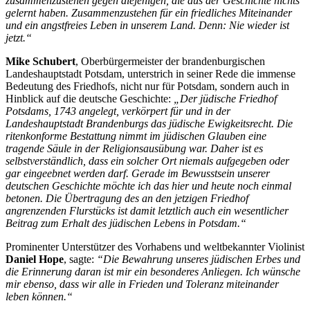
zusammenzustehen gegen diejenigen, die aus der Geschichte nichts
gelernt haben. Zusammenzustehen für ein friedliches Miteinander
und ein angstfreies Leben in unserem Land. Denn: Nie wieder ist
jetzt.“
Mike Schubert
, Oberbürgermeister der brandenburgischen
Landeshauptstadt Potsdam, unterstrich in seiner Rede die immense
Bedeutung des Friedhofs, nicht nur für Potsdam, sondern auch in
Hinblick auf die deutsche Geschichte:
„Der jüdische Friedhof
Potsdams, 1743 angelegt, verkörpert für und in der
Landeshauptstadt Brandenburgs das jüdische Ewigkeitsrecht. Die
ritenkonforme Bestattung nimmt im jüdischen Glauben eine
tragende Säule in der Religionsausübung war. Daher ist es
selbstverständlich, dass ein solcher Ort niemals aufgegeben oder
gar eingeebnet werden darf. Gerade im Bewusstsein unserer
deutschen Geschichte möchte ich das hier und heute noch einmal
betonen. Die Übertragung des an den jetzigen Friedhof
angrenzenden Flurstücks ist damit letztlich auch ein wesentlicher
Beitrag zum Erhalt des jüdischen Lebens in Potsdam.“
Prominenter Unterstützer des Vorhabens und weltbekannter Violinist
Daniel Hope
, sagte:
“Die Bewahrung unseres jüdischen Erbes und
die Erinnerung daran ist mir ein besonderes Anliegen. Ich wünsche
mir ebenso, dass wir alle in Frieden und Toleranz miteinander
leben können.“