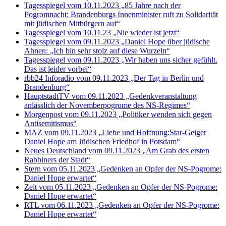
Tagesspiegel vom 10.11.2023 „
85 Jahre nach der
Pogromnacht
:
Brandenburgs Innenminister ruft zu Solidarität
mit jüdischen Mitbürgern auf“
Tagesspiegel vom 10.11.23 „Nie wieder ist jetzt“
Tagesspiegel vom 09.11.2023 „
Daniel Hope über jüdische
Ahnen
:
„Ich bin sehr stolz auf diese Wurzeln“
Tagesspiegel vom 09.11.2023 „
Wir haben uns sicher gefühlt.
Das ist leider vorbei“
rbb24 Inforadio vom 09.11.2023 „Der Tag in Berlin und
Brandenburg“
HauptstadtTV vom 09.11.2023 „Gedenkveranstaltung
anlässlich der Novemberpogrome des NS-Regimes“
Morgenpost vom 09.11.2023 „Politiker wenden sich gegen
Antisemitismus“
MAZ vom 09.11.2023 „Liebe und Hoffnung:Star-Geiger
Daniel Hope am Jüdischen Friedhof in Potsdam“
Neues Deutschland vom 09.11.2023 „Am Grab des ersten
Rabbiners der Stadt“
Stern vom 05.11.2023 „
Gedenken an Opfer der NS-Pogrome:
Daniel Hope erwartet“
Zeit vom 05.11.2023 „
Gedenken an Opfer der NS-Pogrome:
Daniel Hope erwartet“
RTL vom 06.11.2023 „Gedenken an Opfer der NS-Pogrome:
Daniel Hope erwartet“