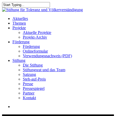
Skip
to
Close
main
Search
content
search
Menu
Aktuelles
Themen
Projekte
Aktuelle Projekte
Projekt-Archiv
Förderung
Förderung
Onlineformular
Verwendungsnachweis (PDF)
Stiftung
Die Stiftung
Stiftungsrat und das Team
Satzung
Steh-auf-Preis
Presse
Pressespiegel
Partner
Kontakt
search