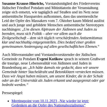
Susanne Krause-Hinrichs,
Vorstandsmitglied des Fördervereins
Jüdischer Friedhof Potsdam und Mitinitiatorin der Veranstaltung
zeigte sich entsetzt, wie tagtäglich auf Straßen und im Netz neue
antisemitische Hassparolen aufkommen, dass das unermessliche
Leid der Opfer des Massakers vom 7. Oktober kaum Mitleid auslöst
und auch junge und gebildete Menschen antisemitische Stereotypen
nachhängen: „
Um
diesen Alptraum der Jüdinnen und Juden zu
beenden, muss sich Politik – aber vor allem auch die
Zivilgesellschaft – dem sich täglich verschärfenden Antisemitismus
klar und nachhaltig entgegenstellen. Dies bedarf einer großen
gemeinsamen Anstrengung auf allen gesellschaftlichen Ebenen.
“
Auch Mitveranstalter und Vorstandsvorsitzender der Jüdischen
Gemeinde zu Potsdam
Evgeni Kutikow
sprach in seinem Grußwort
die traurige, neue Lebensrealität von Jüdinnen und Juden in
Brandenburg an: „
Ich hätte damals nie gedacht, dass wir unsere
Gemeinde hinter Stacheldraht und Betonklötzen verstecken müssen.
Dass wir Angst haben müssen, um unsere Kinder, die in der Schule
oder an der Universität als Juden erkannt und ausgegrenzt oder gar
bedroht werden.“
Pressespiegel:
Meetingpoint vom 10.11.2023 „Nie wieder ist jetzt:
Gedenken an die Opfer des Nationalsozialismus“