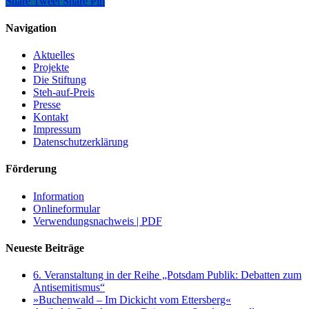
Share
Tweet
Share
Pin
Navigation
Aktuelles
Projekte
Die Stiftung
Steh-auf-Preis
Presse
Kontakt
Impressum
Datenschutzerklärung
Förderung
Information
Onlineformular
Verwendungsnachweis | PDF
Neueste Beiträge
6. Veranstaltung in der Reihe „Potsdam Publik: Debatten zum
Antisemitismus“
»Buchenwald – Im Dickicht vom Ettersberg«