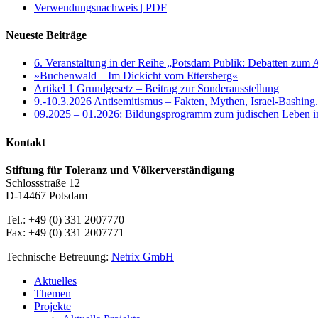
Verwendungsnachweis | PDF
Neueste Beiträge
6. Veranstaltung in der Reihe „Potsdam Publik: Debatten zum 
»Buchenwald – Im Dickicht vom Ettersberg«
Artikel 1 Grundgesetz – Beitrag zur Sonderausstellung
9.-10.3.2026 Antisemitismus – Fakten, Mythen, Israel-Bashing
09.2025 – 01.2026: Bildungsprogramm zum jüdischen Leben 
Kontakt
Stiftung für Toleranz und Völkerverständigung
Schlossstraße 12
D-14467 Potsdam
Tel.: +49 (0) 331 2007770
Fax: +49 (0) 331 2007771
Technische Betreuung:
Netrix GmbH
Close
Aktuelles
Menu
Themen
Projekte