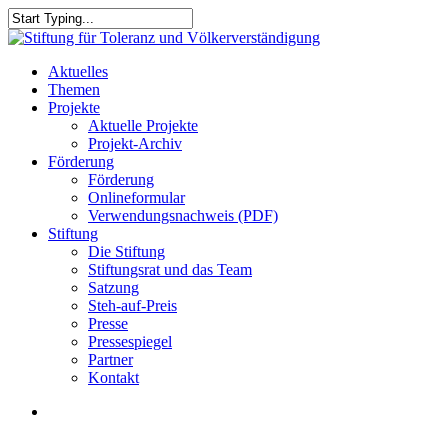
Skip
to
Close
main
Search
content
search
Menu
Aktuelles
Themen
Projekte
Aktuelle Projekte
Projekt-Archiv
Förderung
Förderung
Onlineformular
Verwendungsnachweis (PDF)
Stiftung
Die Stiftung
Stiftungsrat und das Team
Satzung
Steh-auf-Preis
Presse
Pressespiegel
Partner
Kontakt
search