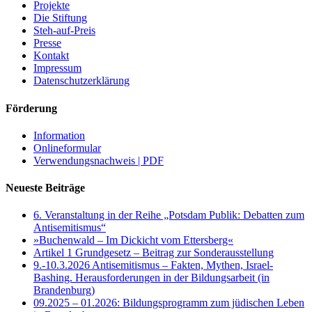
Projekte
Die Stiftung
Steh-auf-Preis
Presse
Kontakt
Impressum
Datenschutzerklärung
Förderung
Information
Onlineformular
Verwendungsnachweis | PDF
Neueste Beiträge
6. Veranstaltung in der Reihe „Potsdam Publik: Debatten zum
Antisemitismus“
»Buchenwald – Im Dickicht vom Ettersberg«
Artikel 1 Grundgesetz – Beitrag zur Sonderausstellung
9.-10.3.2026 Antisemitismus – Fakten, Mythen, Israel-
Bashing. Herausforderungen in der Bildungsarbeit (in
Brandenburg)
09.2025 – 01.2026: Bildungsprogramm zum jüdischen Leben