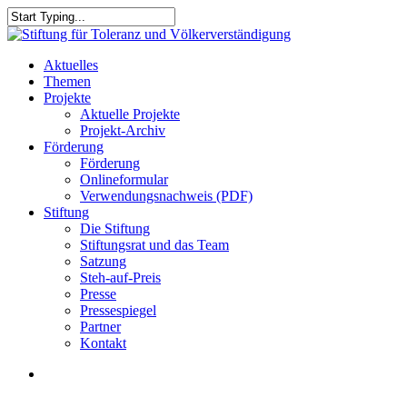
Skip
to
Close
main
Search
content
search
Menu
Aktuelles
Themen
Projekte
Aktuelle Projekte
Projekt-Archiv
Förderung
Förderung
Onlineformular
Verwendungsnachweis (PDF)
Stiftung
Die Stiftung
Stiftungsrat und das Team
Satzung
Steh-auf-Preis
Presse
Pressespiegel
Partner
Kontakt
search