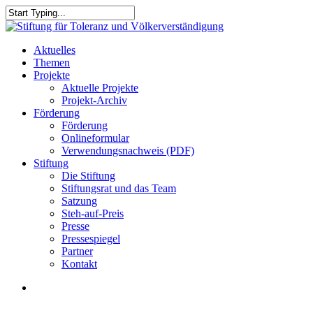
Skip
to
Close
main
Search
content
search
Menu
Aktuelles
Themen
Projekte
Aktuelle Projekte
Projekt-Archiv
Förderung
Förderung
Onlineformular
Verwendungsnachweis (PDF)
Stiftung
Die Stiftung
Stiftungsrat und das Team
Satzung
Steh-auf-Preis
Presse
Pressespiegel
Partner
Kontakt
search