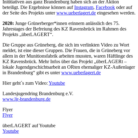
Inititiativen aus ganz Brandenburg haben sich an der Aktion
beteiligt. Die Ergebnisse können auf
Instagram
,
Facebook
oder auf
der Seite des Projekts unter
www.ueberlagert.de
eingesehen werden.
2020:
Junge Grünerberger*innen erinnern anlässlich des 75.
Jahrestages der Befreiung des KZ Ravensbrück im Rahmen des
Projekts „überLAGERT“.
Die Gruppe aus Grüneberg, die sich im verlinkten Video zu Wort
meldet, ist eine dieser Gruppen. Die Frauen, die in Grüneberg vor
allem in der Munitionsfabrik arbeiten mussten, waren Häftlinge des
KZ Ravensbrück. Mehr Infos über das Projekt „überLAGERt –
lokale Jugendgeschichtsarbeit an ORten ehemaliger KZ-Außenlager
in Brandenburg“ gibt es unter
www.ueberlagert.de
Hier geht´s zum Video:
Youtube
Landesjugendring Brandenburg e.V.
www.ljr-brandenburg.de
Flyer
Flyer
überLAGERT auf Youtube
Youtube