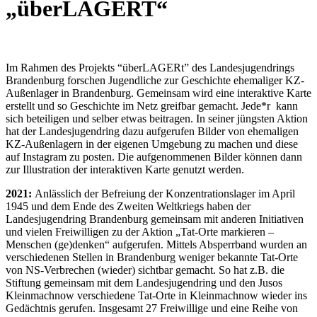
„überLAGERT“
Im Rahmen des Projekts “überLAGERt” des Landesjugendrings
Brandenburg forschen Jugendliche zur Geschichte ehemaliger KZ-
Außenlager in Brandenburg. Gemeinsam wird eine interaktive Karte
erstellt und so Geschichte im Netz greifbar gemacht. Jede*r kann
sich beteiligen und selber etwas beitragen. In seiner jüngsten Aktion
hat der Landesjugendring dazu aufgerufen Bilder von ehemaligen
KZ-Außenlagern in der eigenen Umgebung zu machen und diese
auf Instagram zu posten. Die aufgenommenen Bilder können dann
zur Illustration der interaktiven Karte genutzt werden.
2021:
Anlässlich der Befreiung der Konzentrationslager im April
1945 und dem Ende des Zweiten Weltkriegs haben der
Landesjugendring Brandenburg gemeinsam mit anderen Initiativen
und vielen Freiwilligen zu der Aktion „Tat-Orte markieren –
Menschen (ge)denken“ aufgerufen. Mittels Absperrband wurden an
verschiedenen Stellen in Brandenburg weniger bekannte Tat-Orte
von NS-Verbrechen (wieder) sichtbar gemacht. So hat z.B. die
Stiftung gemeinsam mit dem Landesjugendring und den Jusos
Kleinmachnow verschiedene Tat-Orte in Kleinmachnow wieder ins
Gedächtnis gerufen. Insgesamt 27 Freiwillige und eine Reihe von