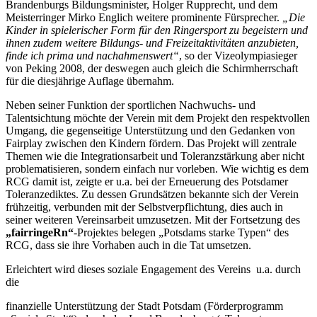
Brandenburgs Bildungsminister, Holger Rupprecht, und dem
Meisterringer Mirko Englich weitere prominente Fürsprecher.
„Die
Kinder in spielerischer Form für den Ringersport zu begeistern und
ihnen zudem weitere Bildungs- und Freizeitaktivitäten anzubieten,
finde ich prima und nachahmenswert“
, so der Vizeolympiasieger
von Peking 2008, der deswegen auch gleich die Schirmherrschaft
für die diesjährige Auflage übernahm.
Neben seiner Funktion der sportlichen Nachwuchs- und
Talentsichtung möchte der Verein mit dem Projekt den respektvollen
Umgang, die gegenseitige Unterstützung und den Gedanken von
Fairplay zwischen den Kindern fördern. Das Projekt will zentrale
Themen wie die Integrationsarbeit und Toleranzstärkung aber nicht
problematisieren, sondern einfach nur vorleben. Wie wichtig es dem
RCG damit ist, zeigte er u.a. bei der Erneuerung des Potsdamer
Toleranzediktes. Zu dessen Grundsätzen bekannte sich der Verein
frühzeitig, verbunden mit der Selbstverpflichtung, dies auch in
seiner weiteren Vereinsarbeit umzusetzen. Mit der Fortsetzung des
„fairringeRn“
-Projektes belegen „Potsdams starke Typen“ des
RCG, dass sie ihre Vorhaben auch in die Tat umsetzen.
Erleichtert wird dieses soziale Engagement des Vereins u.a. durch
die
finanzielle Unterstützung der Stadt Potsdam (Förderprogramm