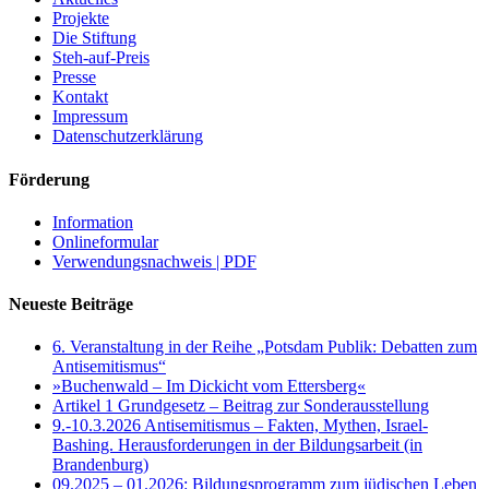
Projekte
Die Stiftung
Steh-auf-Preis
Presse
Kontakt
Impressum
Datenschutzerklärung
Förderung
Information
Onlineformular
Verwendungsnachweis | PDF
Neueste Beiträge
6. Veranstaltung in der Reihe „Potsdam Publik: Debatten zum
Antisemitismus“
»Buchenwald – Im Dickicht vom Ettersberg«
Artikel 1 Grundgesetz – Beitrag zur Sonderausstellung
9.-10.3.2026 Antisemitismus – Fakten, Mythen, Israel-
Bashing. Herausforderungen in der Bildungsarbeit (in
Brandenburg)
09.2025 – 01.2026: Bildungsprogramm zum jüdischen Leben