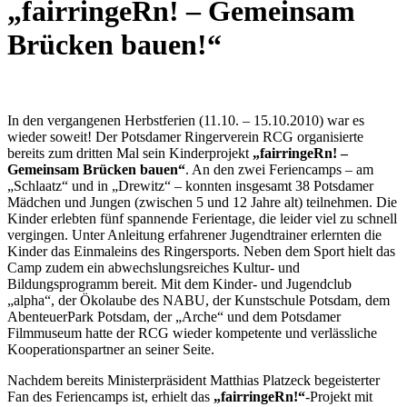
„fairringeRn! – Gemeinsam
Brücken bauen!“
In den vergangenen Herbstferien (11.10. – 15.10.2010) war es
wieder soweit! Der Potsdamer Ringerverein RCG organisierte
bereits zum dritten Mal sein Kinderprojekt
„fairringeRn! –
Gemeinsam Brücken bauen“
. An den zwei Feriencamps – am
„Schlaatz“ und in „Drewitz“ – konnten insgesamt 38 Potsdamer
Mädchen und Jungen (zwischen 5 und 12 Jahre alt) teilnehmen. Die
Kinder erlebten fünf spannende Ferientage, die leider viel zu schnell
vergingen. Unter Anleitung erfahrener Jugendtrainer erlernten die
Kinder das Einmaleins des Ringersports. Neben dem Sport hielt das
Camp zudem ein abwechslungsreiches Kultur- und
Bildungsprogramm bereit. Mit dem Kinder- und Jugendclub
„alpha“, der Ökolaube des NABU, der Kunstschule Potsdam, dem
AbenteuerPark Potsdam, der „Arche“ und dem Potsdamer
Filmmuseum hatte der RCG wieder kompetente und verlässliche
Kooperationspartner an seiner Seite.
Nachdem bereits Ministerpräsident Matthias Platzeck begeisterter
Fan des Feriencamps ist, erhielt das
„fairringeRn!“
-Projekt mit