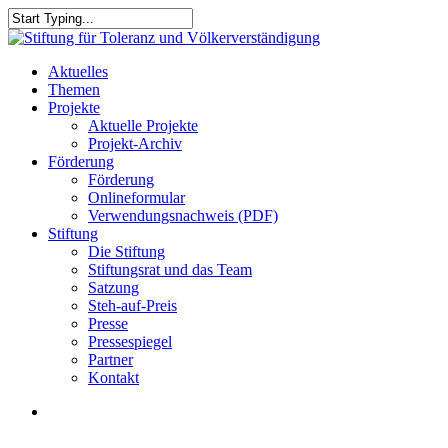
Skip
to
Close
main
Search
content
search
Menu
Aktuelles
Themen
Projekte
Aktuelle Projekte
Projekt-Archiv
Förderung
Förderung
Onlineformular
Verwendungsnachweis (PDF)
Stiftung
Die Stiftung
Stiftungsrat und das Team
Satzung
Steh-auf-Preis
Presse
Pressespiegel
Partner
Kontakt
search