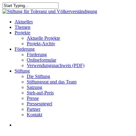
Skip
to
Close
main
Search
content
search
Menu
Aktuelles
Themen
Projekte
Aktuelle Projekte
Projekt-Archiv
Förderung
Förderung
Onlineformular
Verwendungsnachweis (PDF)
Stiftung
Die Stiftung
Stiftungsrat und das Team
Satzung
Steh-auf-Preis
Presse
Pressespiegel
Partner
Kontakt
search