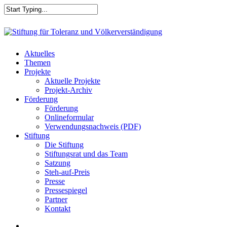
Skip
to
main
Close
content
Search
search
Menu
Aktuelles
Themen
Projekte
Aktuelle Projekte
Projekt-Archiv
Förderung
Förderung
Onlineformular
Verwendungsnachweis (PDF)
Stiftung
Die Stiftung
Stiftungsrat und das Team
Satzung
Steh-auf-Preis
Presse
Pressespiegel
Partner
Kontakt
search