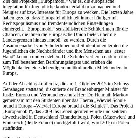
Ziel des Projektes „Europamobil“ war es, die europäische
Integration für Jugendliche konkret erfahrbar zu machen und
Neugier auf bzw. Interesse für Europa zu wecken. Die letzten Jahre
haben gezeigt, dass Europafeindlichkeit immer häufiger mit
Rechtspopulismus und fremdenfeindlichen Einstellungen
einhergeht. „Europamobil“ sensibilisiert die SchülerInnen für die
Chancen, die ihnen die Europäische Union bietet, über die
Landesgrenzen hinaus „mobil“ zu werden. Durch die
Zusammenarbeit von SchülerInnen und StudentInnen lernten die
Jugendlichen die Nachbarländer und ihre Menschen aus „erster
Hand“ kennen und verstehen. Die Schüler verlieren dadurch ihre
zum Teil bestehenden Berührungsängste und erleben die
Möglichkeiten eines lebendigen multikulturellen Miteinanders in
Europa.
Auf der Abschlusskonferenz, die am 1. Oktober 2015 im Schloss
Genshagen stattstand, diskutierte der Brandenburger Minister für
Justiz, Europa und Verbraucherschutz Herr Dr. Helmuth Markov
gemeinsam mit den Studenten über das Thema „Wieviel Schule
braucht Europa –Wieviel Europa braucht die Schule?“. Das Projekt
„Europamobil“, das 2009 ins Leben gerufen wurde und seitdem
abwechselnd in Deutschland (Brandenburg), Polen (Masowien) und
Frankreich (Ile de France) durchgeführt wird, wird 2016 in Polen
stattfinden.