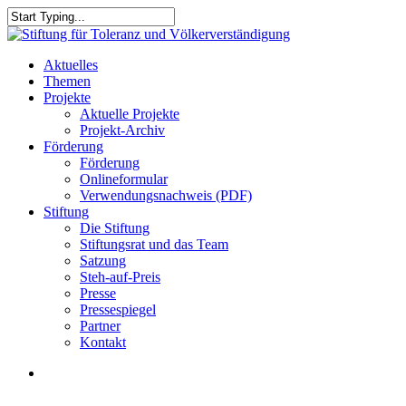
Skip
to
Close
main
Search
content
search
Menu
Aktuelles
Themen
Projekte
Aktuelle Projekte
Projekt-Archiv
Förderung
Förderung
Onlineformular
Verwendungsnachweis (PDF)
Stiftung
Die Stiftung
Stiftungsrat und das Team
Satzung
Steh-auf-Preis
Presse
Pressespiegel
Partner
Kontakt
search