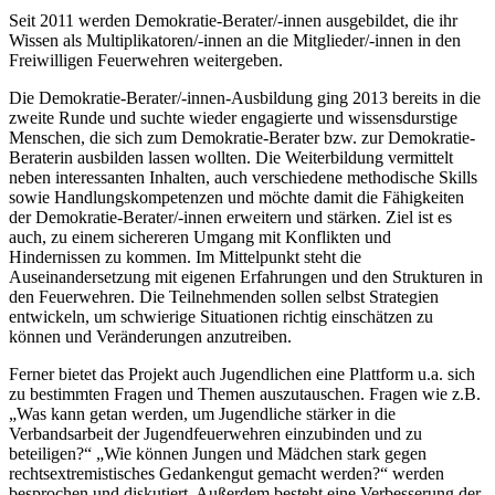
Seit 2011 werden Demokratie-Berater/-innen ausgebildet, die ihr
Wissen als Multiplikatoren/-innen an die Mitglieder/-innen in den
Freiwilligen Feuerwehren weitergeben.
Die Demokratie-Berater/-innen-Ausbildung ging 2013 bereits in die
zweite Runde und suchte wieder engagierte und wissensdurstige
Menschen, die sich zum Demokratie-Berater bzw. zur Demokratie-
Beraterin ausbilden lassen wollten. Die Weiterbildung vermittelt
neben interessanten Inhalten, auch verschiedene methodische Skills
sowie Handlungskompetenzen und möchte damit die Fähigkeiten
der Demokratie-Berater/-innen erweitern und stärken. Ziel ist es
auch, zu einem sichereren Umgang mit Konflikten und
Hindernissen zu kommen. Im Mittelpunkt steht die
Auseinandersetzung mit eigenen Erfahrungen und den Strukturen in
den Feuerwehren. Die Teilnehmenden sollen selbst Strategien
entwickeln, um schwierige Situationen richtig einschätzen zu
können und Veränderungen anzutreiben.
Ferner bietet das Projekt auch Jugendlichen eine Plattform u.a. sich
zu bestimmten Fragen und Themen auszutauschen. Fragen wie z.B.
„Was kann getan werden, um Jugendliche stärker in die
Verbandsarbeit der Jugendfeuerwehren einzubinden und zu
beteiligen?“ „Wie können Jungen und Mädchen stark gegen
rechtsextremistisches Gedankengut gemacht werden?“ werden
besprochen und diskutiert. Außerdem besteht eine Verbesserung der