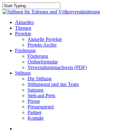
Skip
to
Close
main
Search
content
search
Menu
Aktuelles
Themen
Projekte
Aktuelle Projekte
Projekt-Archiv
Förderung
Förderung
Onlineformular
Verwendungsnachweis (PDF)
Stiftung
Die Stiftung
Stiftungsrat und das Team
Satzung
Steh-auf-Preis
Presse
Pressespiegel
Partner
Kontakt
search