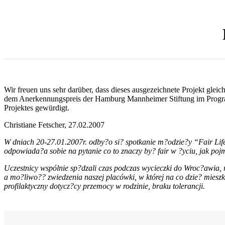
Wir freuen uns sehr darüber, dass dieses ausgezeichnete Projekt glei
dem Anerkennungspreis der Hamburg Mannheimer Stiftung im Program
Projektes gewürdigt.
Christiane Fetscher, 27.02.2007
W dniach 20-27.01.2007r. odby?o si? spotkanie m?odzie?y “Fair Li
odpowiada?a sobie na pytanie co to znaczy by? fair w ?yciu, jak poj
Uczestnicy wspólnie sp?dzali czas podczas wycieczki do Wroc?awia,
a mo?liwo?? zwiedzenia naszej placówki, w której na co dzie? mieszka
profilaktyczny dotycz?cy przemocy w rodzinie, braku tolerancji.