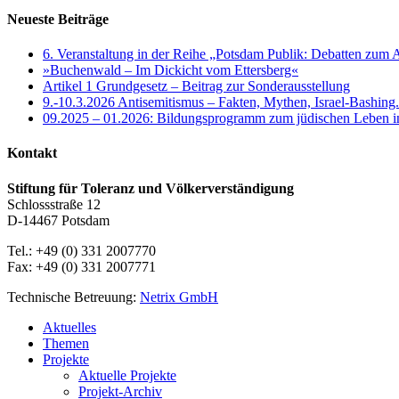
Neueste Beiträge
6. Veranstaltung in der Reihe „Potsdam Publik: Debatten zum 
»Buchenwald – Im Dickicht vom Ettersberg«
Artikel 1 Grundgesetz – Beitrag zur Sonderausstellung
9.-10.3.2026 Antisemitismus – Fakten, Mythen, Israel-Bashing
09.2025 – 01.2026: Bildungsprogramm zum jüdischen Leben 
Kontakt
Stiftung für Toleranz und Völkerverständigung
Schlossstraße 12
D-14467 Potsdam
Tel.: +49 (0) 331 2007770
Fax: +49 (0) 331 2007771
Technische Betreuung:
Netrix GmbH
Close
Aktuelles
Menu
Themen
Projekte
Aktuelle Projekte
Projekt-Archiv