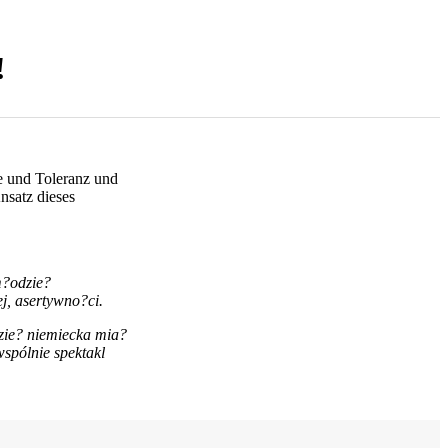
!
ie und Toleranz und
nsatz dieses
m?odzie?
j, asertywno?ci.
zie? niemiecka mia?
wspólnie spektakl