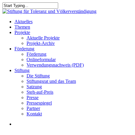
Skip
to
Close
main
Search
content
search
Menu
Aktuelles
Themen
Projekte
Aktuelle Projekte
Projekt-Archiv
Förderung
Förderung
Onlineformular
Verwendungsnachweis (PDF)
Stiftung
Die Stiftung
Stiftungsrat und das Team
Satzung
Steh-auf-Preis
Presse
Pressespiegel
Partner
Kontakt
search