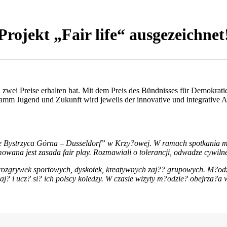
Projekt „Fair life“ ausgezeichnet
ch zwei Preise erhalten hat. Mit dem Preis des Bündnisses für Demokrat
m Jugend und Zukunft wird jeweils der innovative und integrative A
fe Bystrzyca Górna – Dusseldorf” w Krzy?owej. W ramach spotkania 
mowana jest zasada fair play. Rozmawiali o tolerancji, odwadze cywilne
 rozgrywek sportowych, dyskotek, kreatywnych zaj?? grupowych. M?od
j? i ucz? si? ich polscy koledzy. W czasie wizyty m?odzie? obejrza?a 