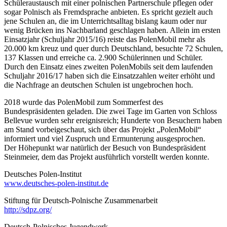
Schüleraustausch mit einer polnischen Partnerschule pflegen oder
sogar Polnisch als Fremdsprache anbieten. Es spricht gezielt auch
jene Schulen an, die im Unterrichtsalltag bislang kaum oder nur
wenig Brücken ins Nachbarland geschlagen haben. Allein im ersten
Einsatzjahr (Schuljahr 2015/16) reiste das PolenMobil mehr als
20.000 km kreuz und quer durch Deutschland, besuchte 72 Schulen,
137 Klassen und erreiche ca. 2.900 Schülerinnen und Schüler.
Durch den Einsatz eines zweiten PolenMobils seit dem laufenden
Schuljahr 2016/17 haben sich die Einsatzzahlen weiter erhöht und
die Nachfrage an deutschen Schulen ist ungebrochen hoch.
2018 wurde das PolenMobil zum Sommerfest des
Bundespräsidenten geladen. Die zwei Tage im Garten von Schloss
Bellevue wurden sehr ereignisreich; Hunderte von Besuchern haben
am Stand vorbeigeschaut, sich über das Projekt „PolenMobil“
informiert und viel Zuspruch und Ermunterung ausgesprochen.
Der Höhepunkt war natürlich der Besuch von Bundespräsident
Steinmeier, dem das Projekt ausführlich vorstellt werden konnte.
Deutsches Polen-Institut
www.deutsches-polen-institut.de
Stiftung für Deutsch-Polnische Zusammenarbeit
http://sdpz.org/
Deutsch-Polnisches Jugendwerk