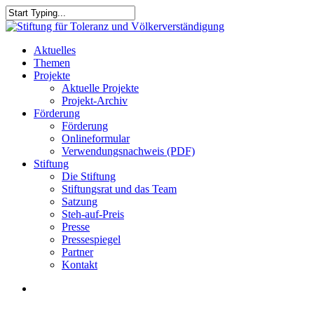
Skip
to
Close
main
Search
content
search
Menu
Aktuelles
Themen
Projekte
Aktuelle Projekte
Projekt-Archiv
Förderung
Förderung
Onlineformular
Verwendungsnachweis (PDF)
Stiftung
Die Stiftung
Stiftungsrat und das Team
Satzung
Steh-auf-Preis
Presse
Pressespiegel
Partner
Kontakt
search