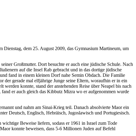
te am Dienstag, dem 25. August 2009, das Gymnasium Martineum, um
 seiner Großmutter. Dort besuchte er auch eine jüdische Schule. Nach
talienern auf die Insel Rab gebracht und in das dortige jüdische
n und fand in einem kleinen Dorf nahe Semin Obdach. Die Familie
r der gerade mal elfjährige Junge seine Eltern, woraufhin er in ein
elt werden konnte, stand der anstehenden Reise über Neapel bis nach
kam, fand er auch gleich das Kibbutz Mizra wo er aufgenommen wurde
r ernannt und nahm am Sinai-Krieg teil. Danach absolvierte Maor ein
unter Deutsch, Englisch, Hebräisch, Jugoslawisch und Portugiesisch.
 wichtige Beweise liefern, sodass er 1961 in Israel zum Tode
 Maor konnte beweisen, dass 5-6 Millionen Juden auf Befehl