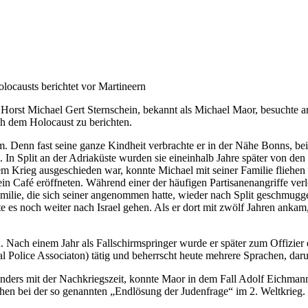
olocausts berichtet vor Martineern
r Horst Michael Gert Sternschein, bekannt als Michael Maor, besuch
h dem Holocaust zu berichten.
. Denn fast seine ganze Kindheit verbrachte er in der Nähe Bonns, bei
n Split an der Adriaküste wurden sie eineinhalb Jahre später von den I
em Krieg ausgeschieden war, konnte Michael mit seiner Familie fliehe
in Café eröffneten. Während einer der häufigen Partisanenangriffe verlo
milie, die sich seiner angenommen hatte, wieder nach Split geschmugg
lte es noch weiter nach Israel gehen. Als er dort mit zwölf Jahren an
n. Nach einem Jahr als Fallschirmspringer wurde er später zum Offizie
l Police Associaton) tätig und beherrscht heute mehrere Sprachen, dar
onders mit der Nachkriegszeit, konnte Maor in dem Fall Adolf Eichmann
chen bei der so genannten „Endlösung der Judenfrage“ im 2. Weltkrieg.