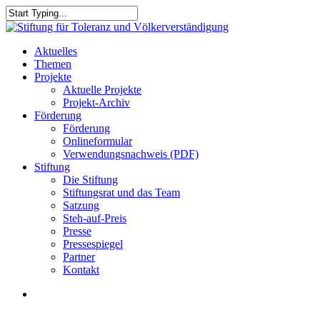
Skip
to
Close
main
Search
content
search
Menu
Aktuelles
Themen
Projekte
Aktuelle Projekte
Projekt-Archiv
Förderung
Förderung
Onlineformular
Verwendungsnachweis (PDF)
Stiftung
Die Stiftung
Stiftungsrat und das Team
Satzung
Steh-auf-Preis
Presse
Pressespiegel
Partner
Kontakt
search