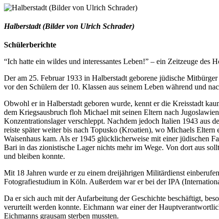
Halberstadt (Bilder von Ulrich Schrader)
Schülerberichte
“Ich hatte ein wildes und interessantes Leben!” – ein Zeitzeuge des H
Der am 25. Februar 1933 in Halberstadt geborene jüdische Mitbürge
vor den Schülern der 10. Klassen aus seinem Leben während und nac
Obwohl er in Halberstadt geboren wurde, kennt er die Kreisstadt kaum
dem Kriegsausbruch floh Michael mit seinen Eltern nach Jugoslawien. I
Konzentrationslager verschleppt. Nachdem jedoch Italien 1943 aus d
reiste später weiter bis nach Topusko (Kroatien), wo Michaels Eltern e
Waisenhaus kam. Als er 1945 glücklicherweise mit einer jüdischen Fa
Bari in das zionistische Lager nichts mehr im Wege. Von dort aus sol
und bleiben konnte.
Mit 18 Jahren wurde er zu einem dreijährigen Militärdienst einberufe
Fotografiestudium in Köln. Außerdem war er bei der IPA (Internationa
Da er sich auch mit der Aufarbeitung der Geschichte beschäftigt, bes
verurteilt werden konnte. Eichmann war einer der Hauptverantwortli
Eichmanns grausam sterben mussten.