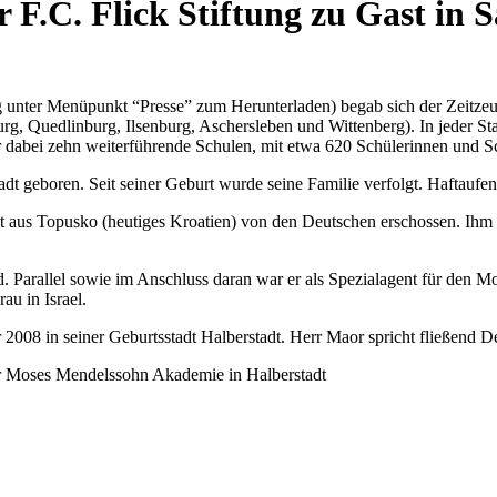
 F.C. Flick Stiftung zu Gast in 
ung unter Menüpunkt “Presse” zum Herunterladen) begab sich der Zeitz
rg, Quedlinburg, Ilsenburg, Aschersleben und Wittenberg). In jeder S
 dabei zehn weiterführende Schulen, mit etwa 620 Schülerinnen und Sch
dt geboren. Seit seiner Geburt wurde seine Familie verfolgt. Haftaufent
ht aus Topusko (heutiges Kroatien) von den Deutschen erschossen. Ihm g
 Parallel sowie im Anschluss daran war er als Spezialagent für den M
au in Israel.
2008 in seiner Geburtsstadt Halberstadt. Herr Maor spricht fließend D
 der Moses Mendelssohn Akademie in Halberstadt