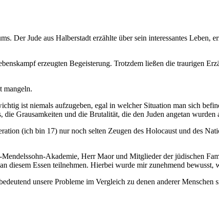
s. Der Jude aus Halberstadt erzählte über sein interessantes Leben, e
rlebenskampf erzeugten Begeisterung. Trotzdem ließen die traurigen E
t mangeln.
chtig ist niemals aufzugeben, egal in welcher Situation man sich bef
, die Grausamkeiten und die Brutalität, die den Juden angetan wurden 
ation (ich bin 17) nur noch selten Zeugen des Holocaust und des Nat
s-Mendelssohn-Akademie, Herr Maor und Mitglieder der jüdischen Fa
n diesem Essen teilnehmen. Hierbei wurde mir zunehmend bewusst, wie
bedeutend unsere Probleme im Vergleich zu denen anderer Menschen si