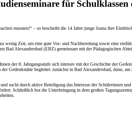
tudienseminare für Schulklassen 
machen mussten!“ – so bescheibt die 14 Jahre junge Joana ihre Eindrü
zu wenig Zeit, um eine gute Vor- und Nachbereitung sowie eine einfüh
rum Bad Alexandersbad (EBZ) gemeinsam mit der Pädagogischen Abteil
nnen der 8. Jahrgangsstufe sich intensiv mit der Geschichte der Geden
er Gedenkstätte begleitet: zunächst in Bad Alexandersbad, dann, am 
d sucht durch aktive Beteiligung das Interesse der Schülerinnen und 
rdert. Schließlich bot die Unterbringung in dem großen Tagungszentru
rbeiten.