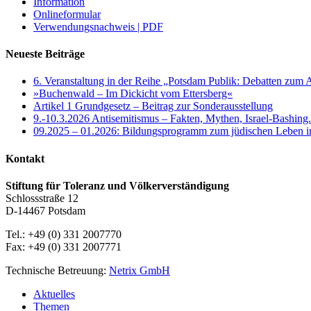
Information
Onlineformular
Verwendungsnachweis | PDF
Neueste Beiträge
6. Veranstaltung in der Reihe „Potsdam Publik: Debatten zum 
»Buchenwald – Im Dickicht vom Ettersberg«
Artikel 1 Grundgesetz – Beitrag zur Sonderausstellung
9.-10.3.2026 Antisemitismus – Fakten, Mythen, Israel-Bashing
09.2025 – 01.2026: Bildungsprogramm zum jüdischen Leben 
Kontakt
Stiftung für Toleranz und Völkerverständigung
Schlossstraße 12
D-14467 Potsdam
Tel.: +49 (0) 331 2007770
Fax: +49 (0) 331 2007771
Technische Betreuung:
Netrix GmbH
Close
Aktuelles
Menu
Themen