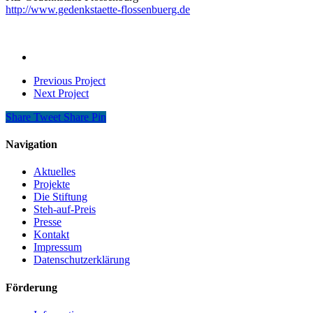
http://www.gedenkstaette-flossenbuerg.de
Previous Project
Next Project
Share
Tweet
Share
Pin
Navigation
Aktuelles
Projekte
Die Stiftung
Steh-auf-Preis
Presse
Kontakt
Impressum
Datenschutzerklärung
Förderung