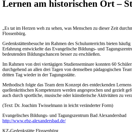
Lernen am historischen Ort – S
„Es tat im Herzen weh zu sehen, was Menschen zu dieser Zeit durch
Flossenbürg.
Gedenkstättenbesuche im Rahmen des Schulunterrichts bieten häufig 
Erfahrung entwickelte das Evangelische Bildungs- und Tagungszent
bedeutenden Bildungschancen besser zu erschließen.
Im Rahmen von drei viertägigen Studienseminare konnten 60 SchülerI
durchgehend an allen drei Tagen von demselben pädagogischen Team d
dritten Tag wieder in der Tagungsstätte.
Methodisch folgte das Team dem Konzept des entdeckenden Lernens un
quellenkritischen Kompetenzen werden angesprochen und gezielt gefö
auch durch sportliche, musische oder künstlerische Aktivitäten zu vera
(Text: Dr. Joachim Twisselmann in leicht veränderter Form)
Evangelisches Bildungs- und Tagungszentrum Bad Alexandersbad
http://www.ebz-alexandersbad.de/
KZ-Gedenkstätte Flossenbürg