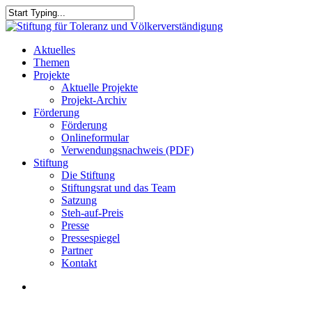
Skip
to
Close
main
Search
content
search
Menu
Aktuelles
Themen
Projekte
Aktuelle Projekte
Projekt-Archiv
Förderung
Förderung
Onlineformular
Verwendungsnachweis (PDF)
Stiftung
Die Stiftung
Stiftungsrat und das Team
Satzung
Steh-auf-Preis
Presse
Pressespiegel
Partner
Kontakt
search