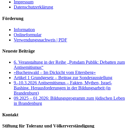
Impressum
Datenschutzerklärung
Förderung
Information
Onlineformular
Verwendungsnachweis | PDF
Neueste Beiträge
6. Veranstaltung in der Reihe „Potsdam Publik: Debatten zum
Antisemitismus“
»Buchenwald – Im Dickicht vom Ettersberg«
Artikel 1 Grundgesetz – Beitrag zur Sonderausstellung
9.-10.3.2026 Antisemitismus – Fakten, Mythen, Israel-
Bashing. Herausforderungen in der Bildungsarbeit (in
Brandenburg)
09.2025 – 01.2026: Bildungsprogramm zum jüdischen Leben
in Brandenburg
Kontakt
Stiftung für Toleranz und Völkerverständigung