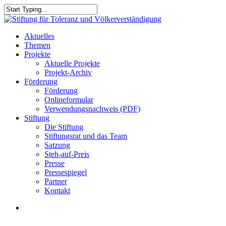
Skip
to
Close
main
Search
content
search
Menu
Aktuelles
Themen
Projekte
Aktuelle Projekte
Projekt-Archiv
Förderung
Förderung
Onlineformular
Verwendungsnachweis (PDF)
Stiftung
Die Stiftung
Stiftungsrat und das Team
Satzung
Steh-auf-Preis
Presse
Pressespiegel
Partner
Kontakt
search