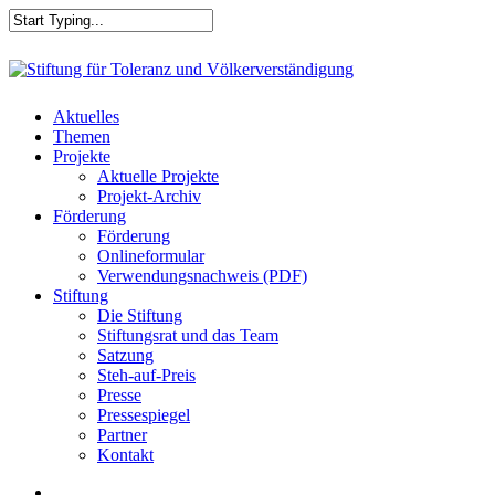
Skip
to
main
Close
content
Search
search
Menu
Aktuelles
Themen
Projekte
Aktuelle Projekte
Projekt-Archiv
Förderung
Förderung
Onlineformular
Verwendungsnachweis (PDF)
Stiftung
Die Stiftung
Stiftungsrat und das Team
Satzung
Steh-auf-Preis
Presse
Pressespiegel
Partner
Kontakt
search