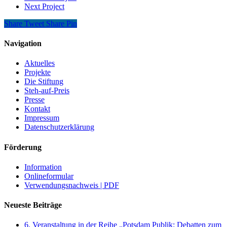
Next Project
Share
Tweet
Share
Pin
Navigation
Aktuelles
Projekte
Die Stiftung
Steh-auf-Preis
Presse
Kontakt
Impressum
Datenschutzerklärung
Förderung
Information
Onlineformular
Verwendungsnachweis | PDF
Neueste Beiträge
6. Veranstaltung in der Reihe „Potsdam Publik: Debatten zum