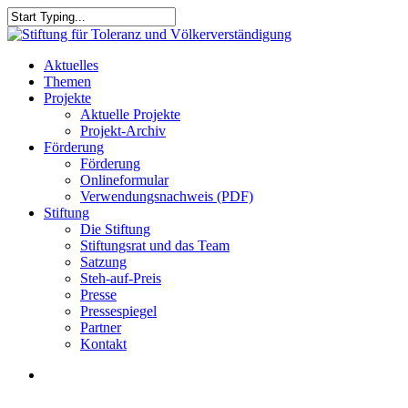
Skip
to
Close
main
Search
content
search
Menu
Aktuelles
Themen
Projekte
Aktuelle Projekte
Projekt-Archiv
Förderung
Förderung
Onlineformular
Verwendungsnachweis (PDF)
Stiftung
Die Stiftung
Stiftungsrat und das Team
Satzung
Steh-auf-Preis
Presse
Pressespiegel
Partner
Kontakt
search