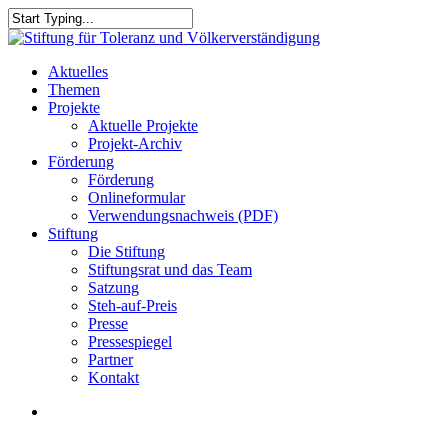
Skip
to
Close
main
Search
content
search
Menu
Aktuelles
Themen
Projekte
Aktuelle Projekte
Projekt-Archiv
Förderung
Förderung
Onlineformular
Verwendungsnachweis (PDF)
Stiftung
Die Stiftung
Stiftungsrat und das Team
Satzung
Steh-auf-Preis
Presse
Pressespiegel
Partner
Kontakt
search