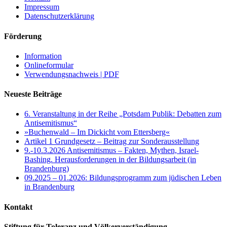
Impressum
Datenschutzerklärung
Förderung
Information
Onlineformular
Verwendungsnachweis | PDF
Neueste Beiträge
6. Veranstaltung in der Reihe „Potsdam Publik: Debatten zum
Antisemitismus“
»Buchenwald – Im Dickicht vom Ettersberg«
Artikel 1 Grundgesetz – Beitrag zur Sonderausstellung
9.-10.3.2026 Antisemitismus – Fakten, Mythen, Israel-
Bashing. Herausforderungen in der Bildungsarbeit (in
Brandenburg)
09.2025 – 01.2026: Bildungsprogramm zum jüdischen Leben
in Brandenburg
Kontakt
Stiftung für Toleranz und Völkerverständigung