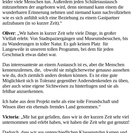
leider viele Menschen tun. Außerdem jeden Schüleraustausch
mitzunehmen der angeboten wird, denn niemand kann einem die
wunderbaren Erinnerung nehmen und niemand kann nachvollziehen
wie es sich anfühlt solch eine Beziehung zu einem Gastpartner
aufzubauen (in so kurzer Zeit).“
Oliver
: „Wir haben in kurzer Zeit sehr viele Dinge, in großer
Vielfalt erlebt. Von Stadtspaziergängen und Museumsbesuchen, bis
zu Wanderungen in toller Natur. Es gab keinen Platz für
Langeweile in unserem tollen Programm, bei dem für jeden
Geschmack etwas dabei war.
Das interessanteste an einem Austausch ist es, aber die Menschen
kennenzulernen, die, obwohl sie möglicherweise genauso aussehen
wie du, doch ziemlich anders denken können. Es ist eine gute
Möglichkeit sich in Toleranz gegenüber Andersdenkenden zu üben,
aber auch seine eigene Sichtweisen zu hinterfragen und sie als
fehlbar anzuerkennen.
Ich habe aus dem Projekt mehr als eine tolle Freundschaft und
Wissen über ein ehemals fremdes Land genommen.“
Victoria
: „Mir hat gut gefallen, dass wir in der kurzen Zeit sehr viel
unternommen und erlebt haben, wir haben die Zeit sehr gut genutzt!
Dadurch, dass wir aus unterschiedlichen Klassenstufen kamen und