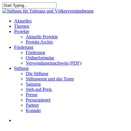
Skip
to
Close
main
Search
content
search
Menu
Aktuelles
Themen
Projekte
Aktuelle Projekte
Projekt-Archiv
Förderung
Förderung
Onlineformular
Verwendungsnachweis (PDF)
Stiftung
Die Stiftung
Stiftungsrat und das Team
Satzung
Steh-auf-Preis
Presse
Pressespiegel
Partner
Kontakt
search