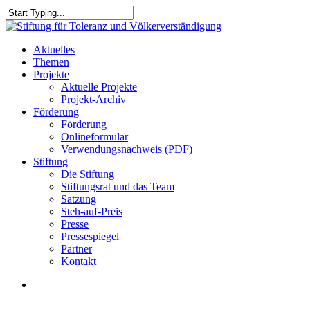
Skip
to
Close
main
Search
content
search
Menu
Aktuelles
Themen
Projekte
Aktuelle Projekte
Projekt-Archiv
Förderung
Förderung
Onlineformular
Verwendungsnachweis (PDF)
Stiftung
Die Stiftung
Stiftungsrat und das Team
Satzung
Steh-auf-Preis
Presse
Pressespiegel
Partner
Kontakt
search