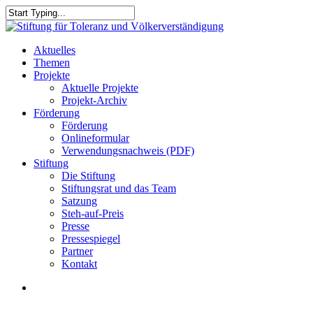
Skip
to
Close
main
Search
content
search
Menu
Aktuelles
Themen
Projekte
Aktuelle Projekte
Projekt-Archiv
Förderung
Förderung
Onlineformular
Verwendungsnachweis (PDF)
Stiftung
Die Stiftung
Stiftungsrat und das Team
Satzung
Steh-auf-Preis
Presse
Pressespiegel
Partner
Kontakt
search