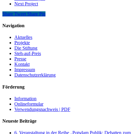
Next Project
Share
Tweet
Share
Pin
Navigation
Aktuelles
Projekte
Die Stiftung
Steh-auf-Preis
Presse
Kontakt
Impressum
Datenschutzerklärung
Förderung
Information
Onlineformular
Verwendungsnachweis | PDF
Neueste Beiträge
6. Veranstaltung in der Reihe „Potsdam Publik: Debatten zum