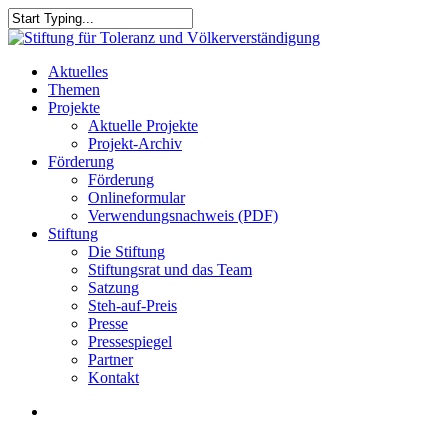
Skip
to
Close
main
Search
content
search
Menu
Aktuelles
Themen
Projekte
Aktuelle Projekte
Projekt-Archiv
Förderung
Förderung
Onlineformular
Verwendungsnachweis (PDF)
Stiftung
Die Stiftung
Stiftungsrat und das Team
Satzung
Steh-auf-Preis
Presse
Pressespiegel
Partner
Kontakt
search