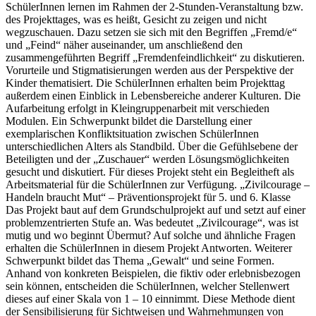
SchülerInnen lernen im Rahmen der 2-Stunden-Veranstaltung bzw.
des Projekttages, was es heißt, Gesicht zu zeigen und nicht
wegzuschauen. Dazu setzen sie sich mit den Begriffen „Fremd/e“
und „Feind“ näher auseinander, um anschließend den
zusammengeführten Begriff „Fremdenfeindlichkeit“ zu diskutieren.
Vorurteile und Stigmatisierungen werden aus der Perspektive der
Kinder thematisiert. Die SchülerInnen erhalten beim Projekttag
außerdem einen Einblick in Lebensbereiche anderer Kulturen. Die
Aufarbeitung erfolgt in Kleingruppenarbeit mit verschieden
Modulen. Ein Schwerpunkt bildet die Darstellung einer
exemplarischen Konfliktsituation zwischen SchülerInnen
unterschiedlichen Alters als Standbild. Über die Gefühlsebene der
Beteiligten und der „Zuschauer“ werden Lösungsmöglichkeiten
gesucht und diskutiert. Für dieses Projekt steht ein Begleitheft als
Arbeitsmaterial für die SchülerInnen zur Verfügung. „Zivilcourage –
Handeln braucht Mut“ – Präventionsprojekt für 5. und 6. Klasse
Das Projekt baut auf dem Grundschulprojekt auf und setzt auf einer
problemzentrierten Stufe an. Was bedeutet „Zivilcourage“, was ist
mutig und wo beginnt Übermut? Auf solche und ähnliche Fragen
erhalten die SchülerInnen in diesem Projekt Antworten. Weiterer
Schwerpunkt bildet das Thema „Gewalt“ und seine Formen.
Anhand von konkreten Beispielen, die fiktiv oder erlebnisbezogen
sein können, entscheiden die SchülerInnen, welcher Stellenwert
dieses auf einer Skala von 1 – 10 einnimmt. Diese Methode dient
der Sensibilisierung für Sichtweisen und Wahrnehmungen von