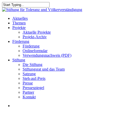
Skip
to
Close
main
Search
content
search
Menu
Aktuelles
Themen
Projekte
Aktuelle Projekte
Projekt-Archiv
Förderung
Förderung
Onlineformular
Verwendungsnachweis (PDF)
Stiftung
Die Stiftung
Stiftungsrat und das Team
Satzung
Steh-auf-Preis
Presse
Pressespiegel
Partner
Kontakt
search