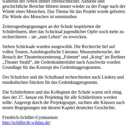
während der Arbeit immer offensichtlicher. Aktuelle und
geschichtliche Berichte führten immer wieder zu der Frage nach der
Würde eines Menschen. Das Thema für das Projekt wurde geboren:
Die Würde des Menschen ist unantastbar.
Zeitzeugenbegegnungen an der Schule inspirierten die
SchülerInnen, über das Schicksal jugendlicher Opfer noch mehr zu
recherchieren – sie „zum Leben“ zu erwecken.
Sieben Schicksale wurden ausgewählt. Die Recherche lief auf
vollen Touren. Autobiografische Literatur, Museumsbesuche, der
Besuch der Theaterinszenierung „Främmt“ und „Krieg“ im Berliner
„Theater Strahl“, die Gedenkstättenfahrt nach Auschwitz wurden
Grundlage für das Konzept des Gedenktagprogramms.
Der Schulchor und die Schulband recherchierten nach Liedern und
musikalischen Stücken für das Gedenktagprogramm.
Die SchülerInnen und das Kollegium der Schule waren sich einig,
dass der 27. Januar ein Projekttag für alle SchülerInnen werden
sollte. Angeregt durch die Projektgruppe, suchten alle Klassen nach
neuen Begegnungen mit diesem Kapitel deutscher Geschichte.
Friedrich-Schiller-Gymnasium
http://schiller.th-wildau.de/