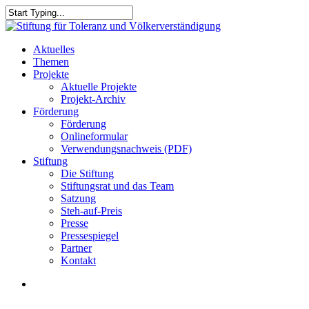
Skip
to
Close
main
Search
content
search
Menu
Aktuelles
Themen
Projekte
Aktuelle Projekte
Projekt-Archiv
Förderung
Förderung
Onlineformular
Verwendungsnachweis (PDF)
Stiftung
Die Stiftung
Stiftungsrat und das Team
Satzung
Steh-auf-Preis
Presse
Pressespiegel
Partner
Kontakt
search